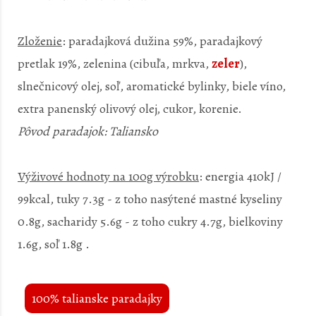
Zloženie
: paradajková dužina 59%, paradajkový
pretlak 19%, zelenina (cibuľa, mrkva,
zeler
),
slnečnicový olej, soľ, aromatické bylinky, biele víno,
extra panenský olivový olej, cukor, korenie.
Pôvod paradajok: Taliansko
Výživové hodnoty na 100g výrobku
: energia 410kJ /
99kcal, tuky 7.3g - z toho nasýtené mastné kyseliny
0.8g, sacharidy 5.6g - z toho cukry 4.7g, bielkoviny
1.6g, soľ 1.8g .
100% talianske paradajky