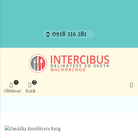
0918 316 281
0
0
Obľúbené
Košík