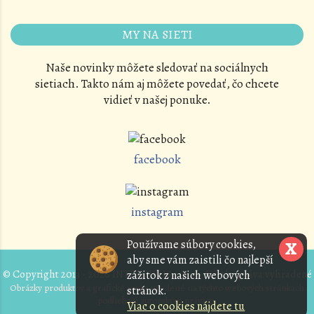
MY NA SIETI
Naše novinky môžete sledovať na sociálnych
sietiach. Takto nám aj môžete povedať, čo chcete
vidieť v našej ponuke.
facebook
instagram
Používame súbory cookies,
X
aby sme vám zaistili čo najlepší
© Copyright 2013 - 2026 INTERCIBUS s. r. o. , Všetky práva vyhradené
zážitok z našich webových
Obrázky produktov a grafické prvky uvedené na týchto webových stránkach
stránok.
podliehajú autorským právam.
Viac o cookies nájdete tu