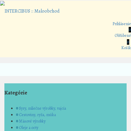
Prihlásenie
0
Obľúbené
0
Košík
Kategórie
Syry, mliečne výrobky, vajcia
Cestoviny, ryža, múka
Mäsové výrobky
Oleje a octy