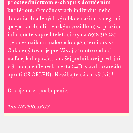
prostredníctvom e-shopu s doručením
kuriérom.
O možnostiach individuálneho
dodania chladených výrobkov našimi kolegami
(preprava chladiarenským vozidlom) sa prosím
informujte vopred telefonicky na 0918 316 281
alebo e-mailom: maloobchod@intercibus.sk.
Chladený tovar je pre Vás aj v tomto období
naďalej k dispozícii v našej podnikovej predajni
v Šamoríne (Senecká cesta 24/B, vjazd do areálu
oproti ČS ORLEN). Neváhajte nás navštíviť !
Ďakujeme za pochopenie,
Tím INTERCIBUS