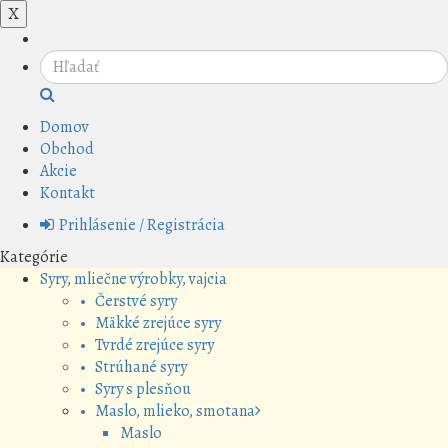
X
Domov
Obchod
Akcie
Kontakt
Prihlásenie / Registrácia
Kategórie
Syry, mliečne výrobky, vajcia
• Čerstvé syry
• Mäkké zrejúce syry
• Tvrdé zrejúce syry
• Strúhané syry
• Syry s plesňou
• Maslo, mlieko, smotana
Maslo