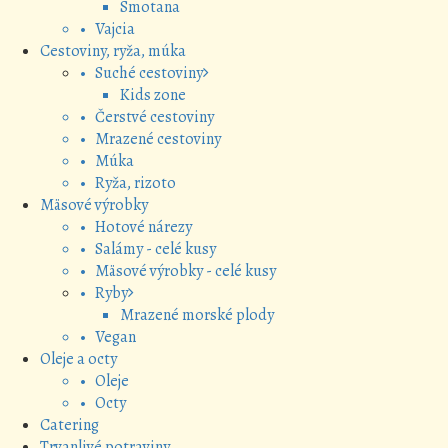
Smotana
• Vajcia
Cestoviny, ryža, múka
• Suché cestoviny
Kids zone
• Čerstvé cestoviny
• Mrazené cestoviny
• Múka
• Ryža, rizoto
Mäsové výrobky
• Hotové nárezy
• Salámy - celé kusy
• Mäsové výrobky - celé kusy
• Ryby
Mrazené morské plody
• Vegan
Oleje a octy
• Oleje
• Octy
Catering
Trvanlivé potraviny