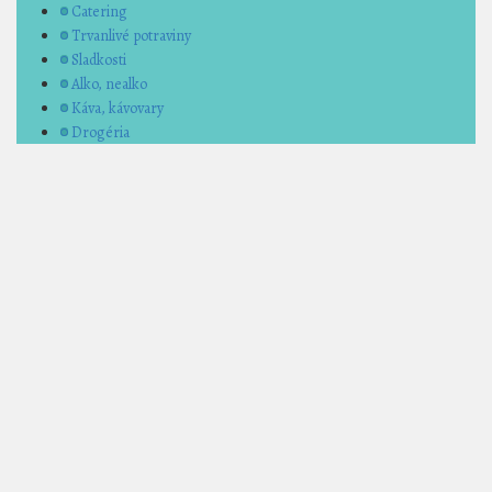
Catering
Trvanlivé potraviny
Sladkosti
Alko, nealko
Káva, kávovary
Drogéria