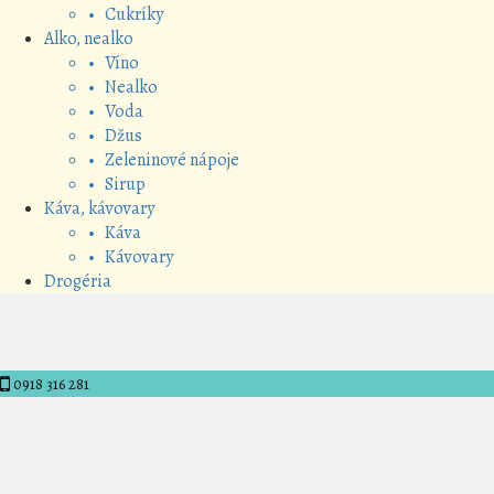
• Cukríky
Alko, nealko
• Víno
• Nealko
• Voda
• Džus
• Zeleninové nápoje
• Sirup
Káva, kávovary
• Káva
• Kávovary
Drogéria
0918 316 281