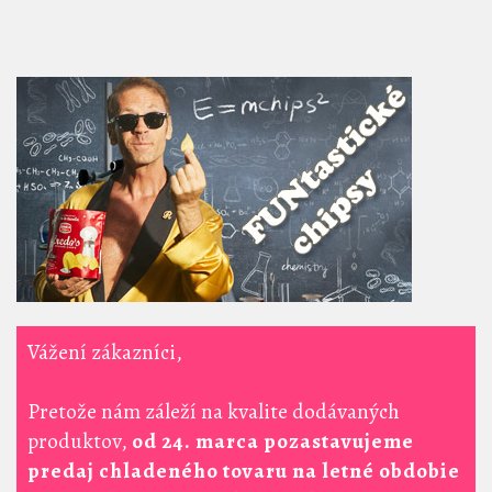
Vážení zákazníci,
Pretože nám záleží na kvalite dodávaných
produktov,
od 24. marca pozastavujeme
predaj chladeného tovaru na letné obdobie