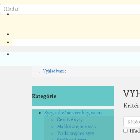
Vyhľadávanie
VY
Kategórie
Kritér
Syry, mliečne výrobky, vajcia
Čerstvé syry
Mäkké zrejúce syry
Hľad
Tvrdé zrejúce syry