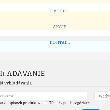
OBCHOD
AKCIE
KONTAKT
HĽADÁVANIE
iá vyhľadávania
ať v popisoch produktov
Hľadať v podkategóriách