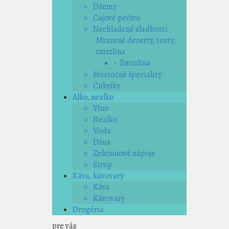
Džemy
Čajové pečivo
Nechladené sladkosti
Mrazené dezerty, torty,
zmrzlina
- Zmrzlina
Sviatočné špeciality
Cukríky
Alko, nealko
Víno
Nealko
Voda
Džus
Zeleninové nápoje
Sirup
Káva, kávovary
Káva
Kávovary
Drogéria
pre vás