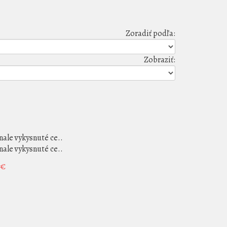
Zoradiť podľa:
Zobraziť:
ale vykysnuté ce..
ale vykysnuté ce..
 €