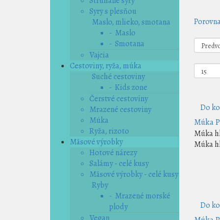
Strúhané syry
Syry s plesňou
Porovna
Maslo, mlieko, smotana
- Maslo
- Smotana
Vajcia
Cestoviny, ryža, múka
Suché cestoviny
- Kids zone
Čerstvé cestoviny
Do ko
Mrazené cestoviny
Múka
Múka P
Ryža, rizoto
Múka hl
Mäsové výrobky
Múka hl
Hotové nárezy
Salámy - celé kusy
Mäsové výrobky - celé kusy
Ryby
- Mrazené morské
Do ko
plody
Vegan
Múka P