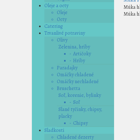
Oleje a octy
Múka hl
Oleje
Múka hl
Octy
Catering
Trvanlivé potraviny
Olivy
Zelenina, hríby
- Artičoky
- Hríby
Paradajky
Omáčky chladené
Omáčky nechladené
Bruschetta
Soľ, korenie, bylinky
- Soľ
Slané tyčinky, chipsy,
placky
- Chipsy
Sladkosti
Chladené dezerty