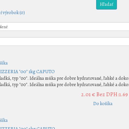
ť výrobok (0)
šíka
IZZERIA "00" 1kg CAPUTO
adká, typ "00". Ideálna múka pre dobre hydratované, ľahké a dokon
adká, typ "00". Ideálna múka pre dobre hydratované, ľahké a dokon
2.01 €
Bez DPH:1.69
Do košíka
šíka
IZZERIA "00" 5kg CAPUTO