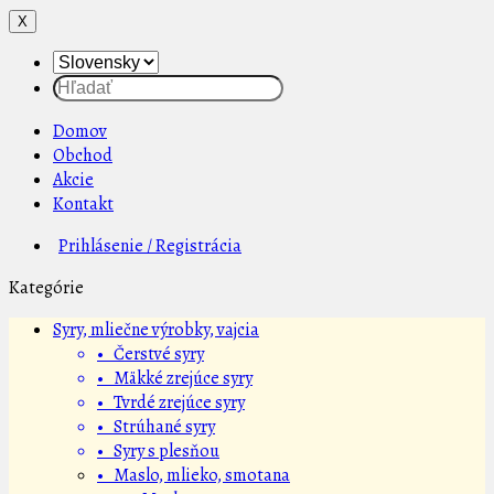
X
Domov
Obchod
Akcie
Kontakt
Prihlásenie / Registrácia
Kategórie
Syry, mliečne výrobky, vajcia
• Čerstvé syry
• Mäkké zrejúce syry
• Tvrdé zrejúce syry
• Strúhané syry
• Syry s plesňou
• Maslo, mlieko, smotana