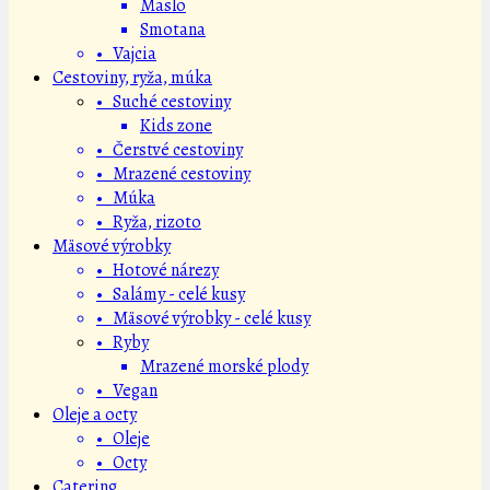
Maslo
Smotana
• Vajcia
Cestoviny, ryža, múka
• Suché cestoviny
Kids zone
• Čerstvé cestoviny
• Mrazené cestoviny
• Múka
• Ryža, rizoto
Mäsové výrobky
• Hotové nárezy
• Salámy - celé kusy
• Mäsové výrobky - celé kusy
• Ryby
Mrazené morské plody
• Vegan
Oleje a octy
• Oleje
• Octy
Catering