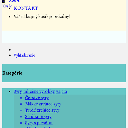
0
/
0.00 €
Košík
KONTAKT
Váš nákupný košík je prázdny!
Vyhľadávanie
Kategórie
Syry, mliečne výrobky, vajcia
Čerstvé syry
Mäkké zrejúce syry
Tvrdé zrejúce syry
Strúhané syry
Syry s plesňou