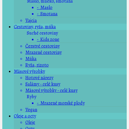
Maslo, mlieko, smotana
- Maslo
- Smotana
Vajcia
Cestoviny, ryža, múka
Suché cestoviny
- Kids zone
Čerstvé cestoviny
Mrazené cestoviny
Múka
Ryža, rizoto
Mäsové výrobky
Hotové nárezy
Salámy - celé kusy
Mäsové výrobky - celé kusy
Ryby
- Mrazené morské plody
Vegan
Oleje a octy
Oleje
Octy