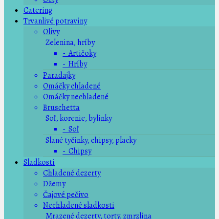
Catering
Trvanlivé potraviny
Olivy
Zelenina, hríby
- Artičoky
- Hríby
Paradajky
Omáčky chladené
Omáčky nechladené
Bruschetta
Soľ, korenie, bylinky
- Soľ
Slané tyčinky, chipsy, placky
- Chipsy
Sladkosti
Chladené dezerty
Džemy
Čajové pečivo
Nechladené sladkosti
Mrazené dezerty, torty, zmrzlina