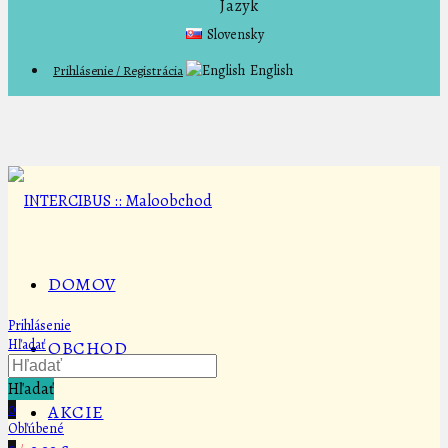
Jazyk
Slovensky
English
Prihlásenie / Registrácia
DOMOV
Prihlásenie
Hľadať
OBCHOD
Hľadať
0
AKCIE
Obľúbené