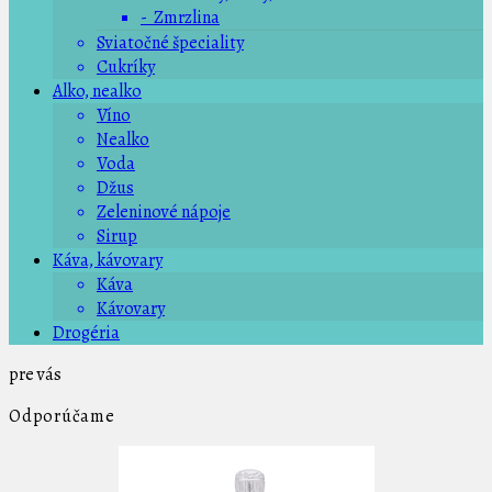
- Zmrzlina
Sviatočné špeciality
Cukríky
Alko, nealko
Víno
Nealko
Voda
Džus
Zeleninové nápoje
Sirup
Káva, kávovary
Káva
Kávovary
Drogéria
pre vás
Odporúčame