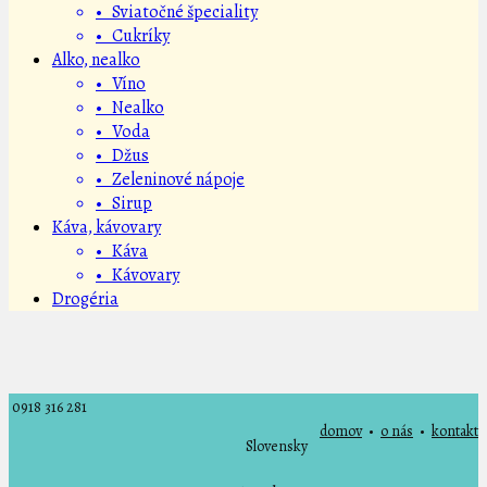
• Sviatočné špeciality
• Cukríky
Alko, nealko
• Víno
• Nealko
• Voda
• Džus
• Zeleninové nápoje
• Sirup
Káva, kávovary
• Káva
• Kávovary
Drogéria
0918 316 281
domov
•
o nás
•
kontakt
Slovensky