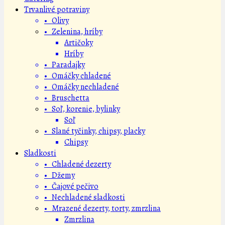
Trvanlivé potraviny
• Olivy
• Zelenina, hríby
Artičoky
Hríby
• Paradajky
• Omáčky chladené
• Omáčky nechladené
• Bruschetta
• Soľ, korenie, bylinky
Soľ
• Slané tyčinky, chipsy, placky
Chipsy
Sladkosti
• Chladené dezerty
• Džemy
• Čajové pečivo
• Nechladené sladkosti
• Mrazené dezerty, torty, zmrzlina
Zmrzlina