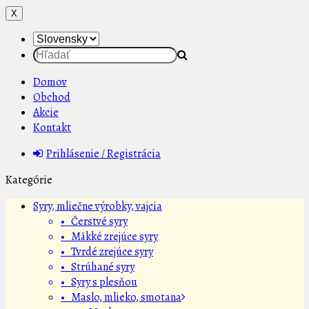
X
Domov
Obchod
Akcie
Kontakt
Prihlásenie / Registrácia
Kategórie
Syry, mliečne výrobky, vajcia
• Čerstvé syry
• Mäkké zrejúce syry
• Tvrdé zrejúce syry
• Strúhané syry
• Syry s plesňou
• Maslo, mlieko, smotana