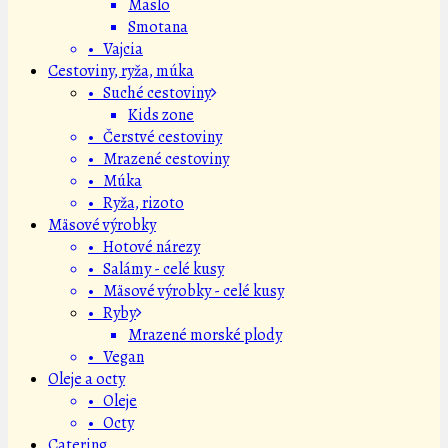
Maslo
Smotana
• Vajcia
Cestoviny, ryža, múka
• Suché cestoviny
Kids zone
• Čerstvé cestoviny
• Mrazené cestoviny
• Múka
• Ryža, rizoto
Mäsové výrobky
• Hotové nárezy
• Salámy - celé kusy
• Mäsové výrobky - celé kusy
• Ryby
Mrazené morské plody
• Vegan
Oleje a octy
• Oleje
• Octy
Catering