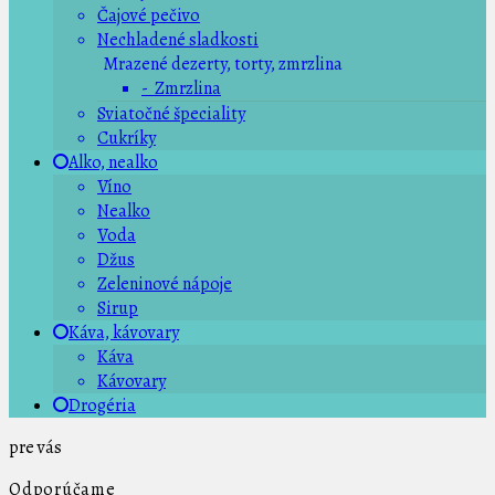
Čajové pečivo
Nechladené sladkosti
Mrazené dezerty, torty, zmrzlina
- Zmrzlina
Sviatočné špeciality
Cukríky
Alko, nealko
Víno
Nealko
Voda
Džus
Zeleninové nápoje
Sirup
Káva, kávovary
Káva
Kávovary
Drogéria
pre vás
Odporúčame