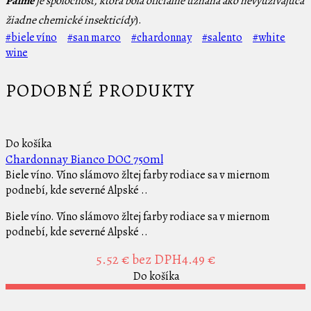
Palme
je spoločnosť, ktorá bola oficiálne uznaná ako nevyužívajúca
žiadne chemické insekticídy
).
#biele víno
#san marco
#chardonnay
#salento
#white
wine
PODOBNÉ PRODUKTY
Do košíka
Chardonnay Bianco DOC 750ml
Biele víno. Víno slámovo žltej farby rodiace sa v miernom
podnebí, kde severné Alpské ..
Biele víno. Víno slámovo žltej farby rodiace sa v miernom
podnebí, kde severné Alpské ..
5.52 €
bez DPH4.49 €
Do košíka