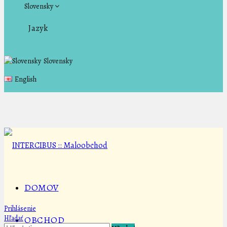
Slovensky
Jazyk
Slovensky
English
DOMOV
Prihlásenie
Hľadať
OBCHOD