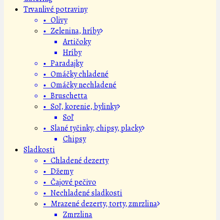
Trvanlivé potraviny
• Olivy
• Zelenina, hríby
Artičoky
Hríby
• Paradajky
• Omáčky chladené
• Omáčky nechladené
• Bruschetta
• Soľ, korenie, bylinky
Soľ
• Slané tyčinky, chipsy, placky
Chipsy
Sladkosti
• Chladené dezerty
• Džemy
• Čajové pečivo
• Nechladené sladkosti
• Mrazené dezerty, torty, zmrzlina
Zmrzlina