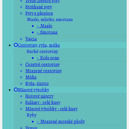
Tvrdé zrejúce syry
Strúhané syry
Syry s plesňou
Maslo, mlieko, smotana
- Maslo
- Smotana
Vajcia
Cestoviny, ryža, múka
Suché cestoviny
- Kids zone
Čerstvé cestoviny
Mrazené cestoviny
Múka
Ryža, rizoto
Mäsové výrobky
Hotové nárezy
Salámy - celé kusy
Mäsové výrobky - celé kusy
Ryby
- Mrazené morské plody
Vegan