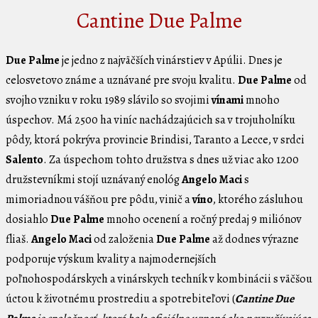
Cantine Due Palme
Due Palme
je jedno z najväčších vinárstiev v Apúlii. Dnes je
celosvetovo známe a uznávané pre svoju kvalitu.
Due Palme
od
svojho vzniku v roku 1989 slávilo so svojimi
vínami
mnoho
úspechov. Má 2500 ha viníc nachádzajúcich sa v trojuholníku
pôdy, ktorá pokrýva provincie Brindisi, Taranto a Lecce, v srdci
Salento
. Za úspechom tohto družstva s dnes už viac ako 1200
družstevníkmi stojí uznávaný enológ
Angelo Maci
s
mimoriadnou vášňou pre pôdu, vinič a
víno
, ktorého zásluhou
dosiahlo
Due Palme
mnoho ocenení a ročný predaj 9 miliónov
fliaš.
Angelo Maci
od založenia
Due Palme
až dodnes výrazne
podporuje výskum kvality a najmodernejších
poľnohospodárskych a vinárskych techník v kombinácii s väčšou
úctou k životnému prostrediu a spotrebiteľovi (
Cantine Due