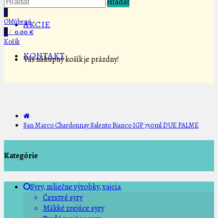
Hľadať
0
Obľúbené
AKCIE
0
/
0.00 €
Košík
KONTAKT
Váš nákupný košík je prázdny!
San Marco Chardonnay Salento Bianco IGP 750ml DUE PALME
Kategórie
Syry, mliečne výrobky, vajcia
Čerstvé syry
Mäkké zrejúce syry