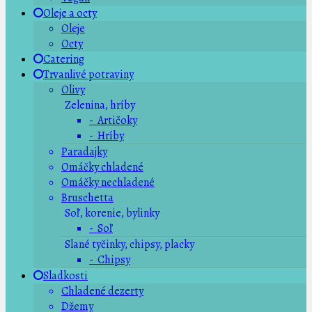
Oleje a octy
Oleje
Octy
Catering
Trvanlivé potraviny
Olivy
Zelenina, hríby
- Artičoky
- Hríby
Paradajky
Omáčky chladené
Omáčky nechladené
Bruschetta
Soľ, korenie, bylinky
- Soľ
Slané tyčinky, chipsy, placky
- Chipsy
Sladkosti
Chladené dezerty
Džemy