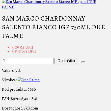
SAN MARCO CHARDONNAY
SALENTO BIANCO IGP 750ML DUE
PALME
4.09 €
s DPH
3.33 €
bez DPH
Do košíka
Váha:
0.75L
Výrobca:
Kód produktu:
9060
EAN:
8020685006878
Dostupnosť:
Skladom