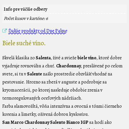
Info pre väčšie odbery
Počet kusov v kartóne: 6
Ďalšie produkty od Due Palme
Biele suché víno.
Skvelá klasika zo
Salenta
, živé a svieže
biele víno
, ktoré dobre
vyjadruje rovnováhu a chuť.
Chardonnay
, preslávené po celom
svete, si tu v
Salente
našlo prostredie obzvlášť vhodné na
pestovanie. Hrozno sa zberá v auguste a podrobuje sa
kryomacerácii, po ktorej nasleduje obdobie zrenia v
termoregulovaných oceľových nádržiach.
Farba slamovožltá, vôňa intenzívna a ovocná s tónmi čierneho
korenia a limetky, oživená dobrou kyslosťou.
San Marco Chardonnay Salento Bianco IGP
sa hodí ako