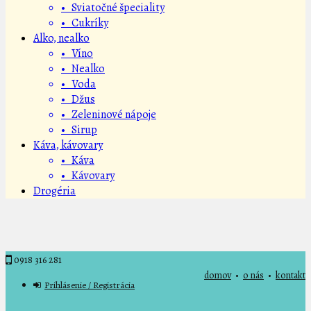
• Sviatočné špeciality
• Cukríky
Alko, nealko
• Víno
• Nealko
• Voda
• Džus
• Zeleninové nápoje
• Sirup
Káva, kávovary
• Káva
• Kávovary
Drogéria
0918 316 281
domov
•
o nás
•
kontakt
Prihlásenie / Registrácia