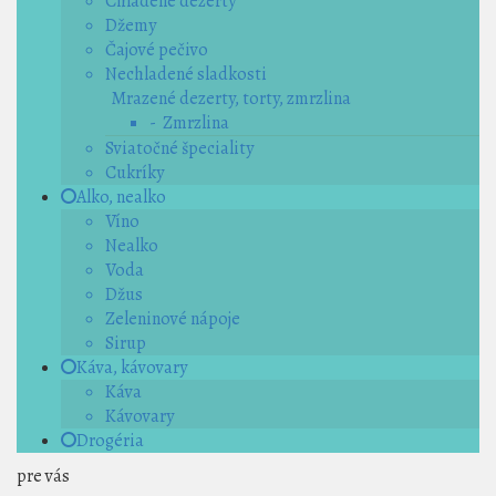
Chladené dezerty
Džemy
Čajové pečivo
Nechladené sladkosti
Mrazené dezerty, torty, zmrzlina
- Zmrzlina
Sviatočné špeciality
Cukríky
Alko, nealko
Víno
Nealko
Voda
Džus
Zeleninové nápoje
Sirup
Káva, kávovary
Káva
Kávovary
Drogéria
pre vás