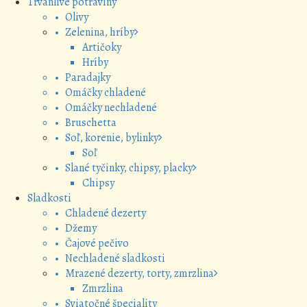
Trvanlivé potraviny
• Olivy
• Zelenina, hríby
Artičoky
Hríby
• Paradajky
• Omáčky chladené
• Omáčky nechladené
• Bruschetta
• Soľ, korenie, bylinky
Soľ
• Slané tyčinky, chipsy, placky
Chipsy
Sladkosti
• Chladené dezerty
• Džemy
• Čajové pečivo
• Nechladené sladkosti
• Mrazené dezerty, torty, zmrzlina
Zmrzlina
• Sviatočné špeciality