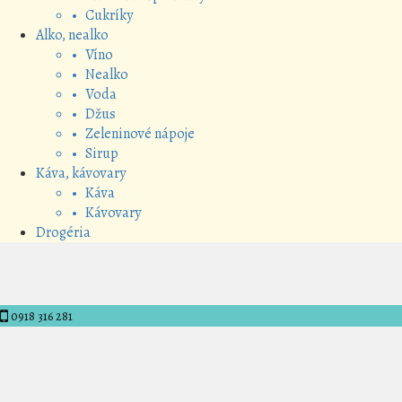
• Cukríky
Alko, nealko
• Víno
• Nealko
• Voda
• Džus
• Zeleninové nápoje
• Sirup
Káva, kávovary
• Káva
• Kávovary
Drogéria
0918 316 281