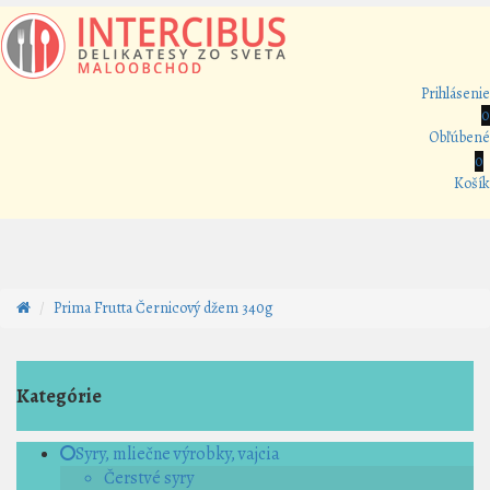
Prihlásenie
0
Obľúbené
0
Košík
Prima Frutta Černicový džem 340g
Kategórie
Syry, mliečne výrobky, vajcia
Čerstvé syry