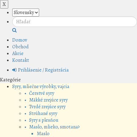
X
Domov
Obchod
Akcie
Kontakt
Prihlásenie / Registrácia
Kategórie
Syry, mliečne výrobky, vajcia
• Čerstvé syry
• Mäkké zrejúce syry
• Tvrdé zrejúce syry
• Strúhané syry
• Syry s plesňou
• Maslo, mlieko, smotana
Maslo