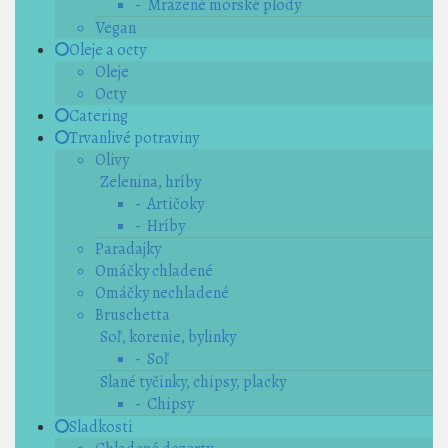
- Mrazené morské plody
Vegan
Oleje a octy
Oleje
Octy
Catering
Trvanlivé potraviny
Olivy
Zelenina, hríby
- Artičoky
- Hríby
Paradajky
Omáčky chladené
Omáčky nechladené
Bruschetta
Soľ, korenie, bylinky
- Soľ
Slané tyčinky, chipsy, placky
- Chipsy
Sladkosti