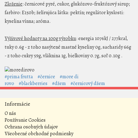
Zloženie
: černicové pyré, cukor, glukózovo-fruktózový sirup;
farbivo: E150b; želírujúca látka: pektín; regulátor kyslosti:
kyselina vínna; aróma.
Výživové hodnoty na 100g výrobku
: energia 1076kJ / 277kcal,
tuky 0.6g - z toho nasýtené mastné kyseliny 0g, sacharidy 66g
- z toho cukry 59g, vláknina 1g, bielkoviny 0.7g, soľ 0.10g .
#prima frutta
#černice
#more di
rovo
#blackberries
#džem
#černicový džem
Informácie
O nás
Používanie Cookies
Ochrana osobných údajov
Všeobecné obchodné podmienky