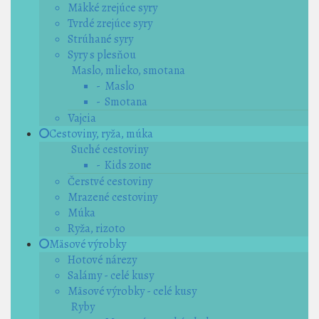
Mäkké zrejúce syry
Tvrdé zrejúce syry
Strúhané syry
Syry s plesňou
Maslo, mlieko, smotana
- Maslo
- Smotana
Vajcia
Cestoviny, ryža, múka
Suché cestoviny
- Kids zone
Čerstvé cestoviny
Mrazené cestoviny
Múka
Ryža, rizoto
Mäsové výrobky
Hotové nárezy
Salámy - celé kusy
Mäsové výrobky - celé kusy
Ryby