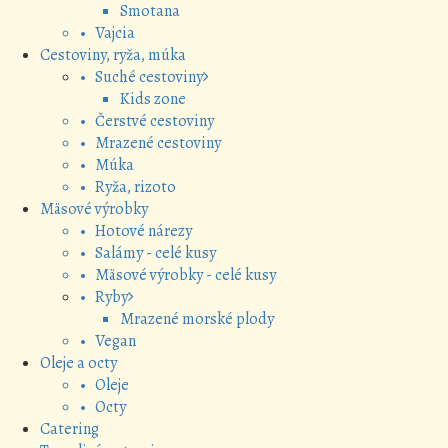
Smotana
• Vajcia
Cestoviny, ryža, múka
• Suché cestoviny
Kids zone
• Čerstvé cestoviny
• Mrazené cestoviny
• Múka
• Ryža, rizoto
Mäsové výrobky
• Hotové nárezy
• Salámy - celé kusy
• Mäsové výrobky - celé kusy
• Ryby
Mrazené morské plody
• Vegan
Oleje a octy
• Oleje
• Octy
Catering