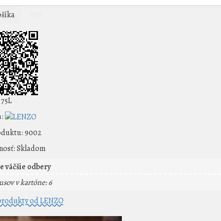
šíka
.75L
:
oduktu:
9002
osť:
Skladom
e väčšie odbery
usov v kartóne: 6
 produkty od LENZO