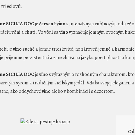
trieslovú.
one SICILIA DOC
je
červené víno
s intenzívnym rubínovým odtieňom,
ráciu vôní a chutí. Vo vôni sa
víno
vyznačuje jemným ovocným buk
ebí je
víno
suché a jemne trieslovité, no zároveň jemné a harmonick
je príjemne perzistentná a zanecháva na jazyku pocit plnosti a kom
one SICILIA DOC
je
víno
s výrazným a rozhodným charakterom, ktor
yzretým syrom a tradičným sicílskym jedál. Vďaka svojej elegancii a
atne, ako oddychové
víno
alebo v kombinácii s dezertom.
Od