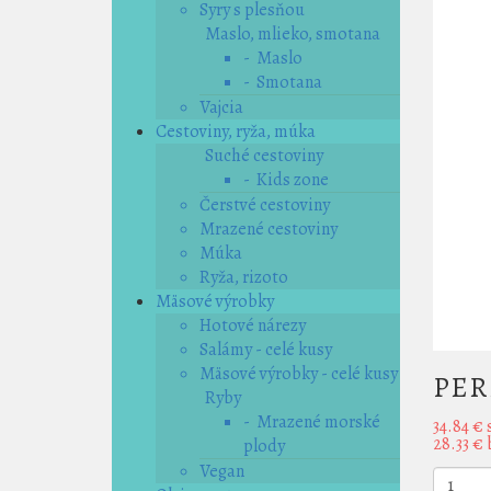
Syry s plesňou
Maslo, mlieko, smotana
- Maslo
- Smotana
Vajcia
Cestoviny, ryža, múka
Suché cestoviny
- Kids zone
Čerstvé cestoviny
Mrazené cestoviny
Múka
Ryža, rizoto
Mäsové výrobky
Hotové nárezy
Salámy - celé kusy
Mäsové výrobky - celé kusy
PER
Ryby
- Mrazené morské
34.84 €
28.33 €
plody
Vegan