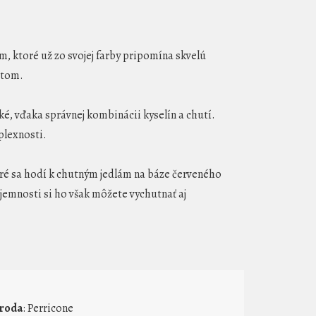
 ktoré už zo svojej farby pripomína skvelú
etom.
é, vďaka správnej kombinácii kyselín a chutí.
plexnosti.
é sa hodí k chutným jedlám na báze červeného
 jemnosti si ho však môžete vychutnať aj
roda
: Perricone