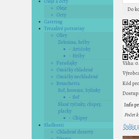
Oleje a octy
Oleje
Do ko
Octy
Catering
Trvanlivé potraviny
Olivy
Zelenina, hríby
- Artičoky
- Hríby
Paradajky
Váha:
0
Omáčky chladené
Výrobca
Omáčky nechladené
Bruschetta
Kód pr
Soľ, korenie, bylinky
Dostupn
- Soľ
Slané tyčinky, chipsy,
Info pr
placky
Počet k
- Chipsy
Sladkosti
Ďalšie
Chladené dezerty
Džemy