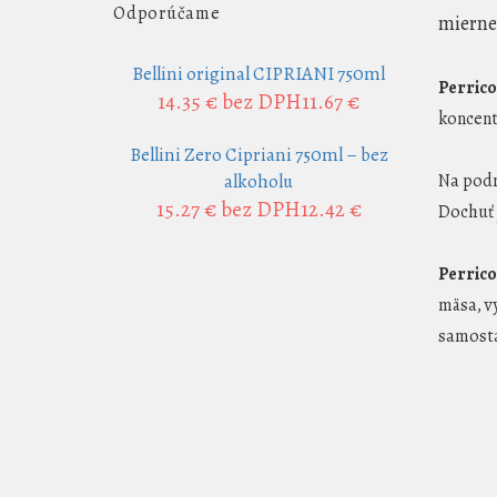
Odporúčame
mierne 
Bellini original CIPRIANI 750ml
Perric
14.35 €
bez DPH11.67 €
koncent
Bellini Zero Cipriani 750ml – bez
alkoholu
Na podn
15.27 €
bez DPH12.42 €
Dochuť 
Perric
mäsa, v
samost