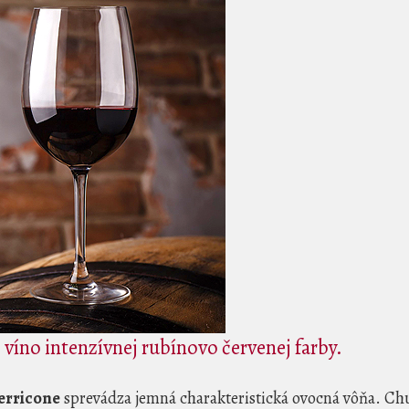
 víno intenzívnej rubínovo červenej farby.
erricone
sprevádza jemná charakteristická ovocná vôňa. Ch