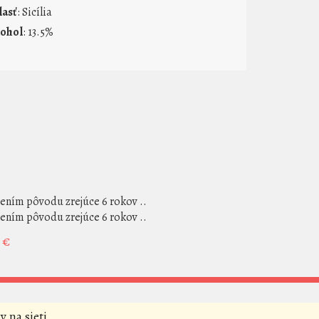
lasť
: Sicília
kohol
: 13.5%
ením pôvodu zrejúce 6 rokov ..
ením pôvodu zrejúce 6 rokov ..
 €
y na sieti