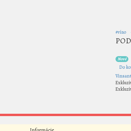
#víno
POD
Nové
Do ko
Vinsan
Exkluzí
Exkluzí
Informácie