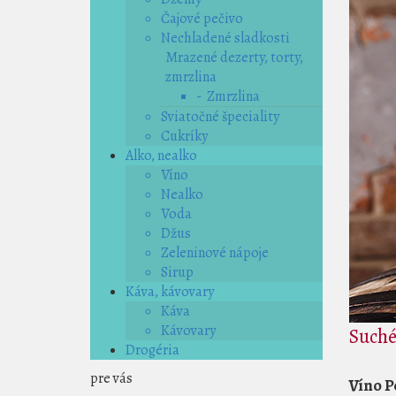
Čajové pečivo
Nechladené sladkosti
Mrazené dezerty, torty,
zmrzlina
- Zmrzlina
Sviatočné špeciality
Cukríky
Alko, nealko
Víno
Nealko
Voda
Džus
Zeleninové nápoje
Sirup
Káva, kávovary
Káva
Kávovary
Suché
Drogéria
pre vás
Víno P