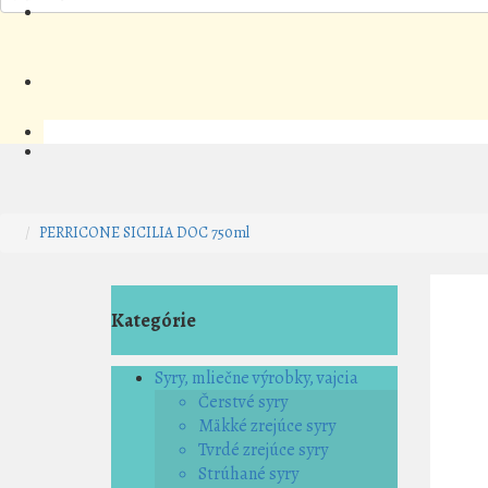
PERRICONE SICILIA DOC 750ml
Kategórie
Syry, mliečne výrobky, vajcia
Čerstvé syry
Mäkké zrejúce syry
Tvrdé zrejúce syry
Strúhané syry