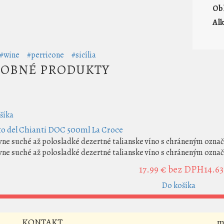
Ob
Al
#wine
#perricone
#sicília
OBNÉ PRODUKTY
šíka
to del Chianti DOC 500ml La Croce
vne suché až polosladké dezertné talianske víno s chráneným označ
vne suché až polosladké dezertné talianske víno s chráneným označ
17.99 €
bez DPH14.63
Do košíka
KONTAKT
m