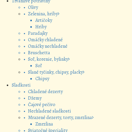
Trvanlivé potraviny
• Olivy
• Zelenina, hríby
Artičoky
Hríby
• Paradajky
• Omáčky chladené
• Omáčky nechladené
• Bruschetta
• Soľ, korenie, bylinky
Soľ
• Slané tyčinky, chipsy, placky
Chipsy
Sladkosti
• Chladené dezerty
• Džemy
• Čajové pečivo
• Nechladené sladkosti
• Mrazené dezerty, torty, zmrzlina
Zmrzlina
• Sviatočné špeciality