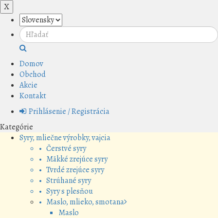
X
Domov
Obchod
Akcie
Kontakt
Prihlásenie / Registrácia
Kategórie
Syry, mliečne výrobky, vajcia
• Čerstvé syry
• Mäkké zrejúce syry
• Tvrdé zrejúce syry
• Strúhané syry
• Syry s plesňou
• Maslo, mlieko, smotana
Maslo