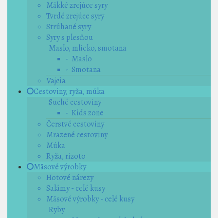
Mäkké zrejúce syry
Tvrdé zrejúce syry
Strúhané syry
Syry s plesňou
Maslo, mlieko, smotana
- Maslo
- Smotana
Vajcia
Cestoviny, ryža, múka
Suché cestoviny
- Kids zone
Čerstvé cestoviny
Mrazené cestoviny
Múka
Ryža, rizoto
Mäsové výrobky
Hotové nárezy
Salámy - celé kusy
Mäsové výrobky - celé kusy
Ryby