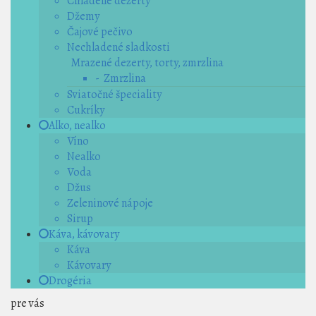
Chladené dezerty
Džemy
Čajové pečivo
Nechladené sladkosti
Mrazené dezerty, torty, zmrzlina
- Zmrzlina
Sviatočné špeciality
Cukríky
Alko, nealko
Víno
Nealko
Voda
Džus
Zeleninové nápoje
Sirup
Káva, kávovary
Káva
Kávovary
Drogéria
pre vás