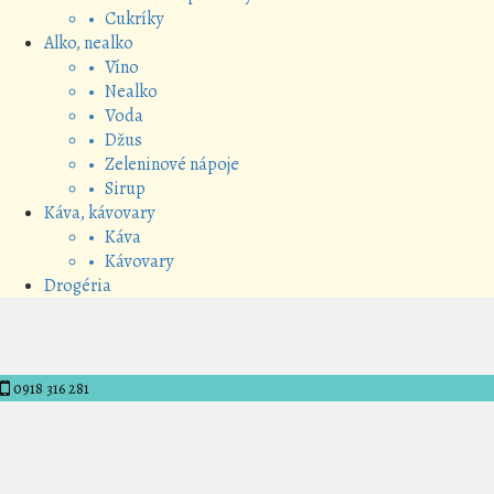
• Cukríky
Alko, nealko
• Víno
• Nealko
• Voda
• Džus
• Zeleninové nápoje
• Sirup
Káva, kávovary
• Káva
• Kávovary
Drogéria
0918 316 281