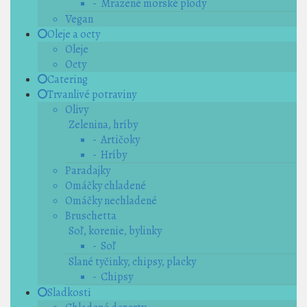
- Mrazené morské plody
Vegan
Oleje a octy
Oleje
Octy
Catering
Trvanlivé potraviny
Olivy
Zelenina, hríby
- Artičoky
- Hríby
Paradajky
Omáčky chladené
Omáčky nechladené
Bruschetta
Soľ, korenie, bylinky
- Soľ
Slané tyčinky, chipsy, placky
- Chipsy
Sladkosti