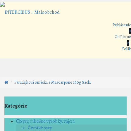
Prihlásenie
0
Obľúbené
0
Košík
Paradajková omáčka s Mascarpone 190g Sacla
Kategórie
Syry, mliečne výrobky, vajcia
Čerstvé syry