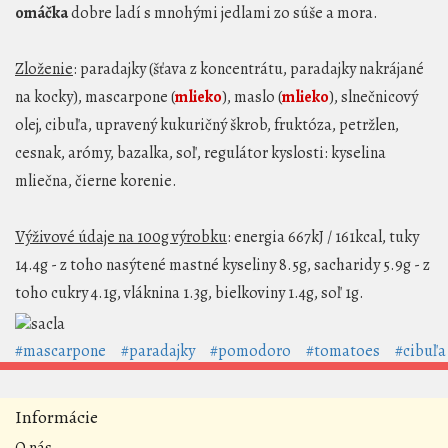
omáčka
dobre ladí s mnohými jedlami zo súše a mora.
Zloženie
: paradajky (šťava z koncentrátu, paradajky nakrájané
na kocky), mascarpone (
mlieko
), maslo (
mlieko
), slnečnicový
olej, cibuľa, upravený kukuričný škrob, fruktóza, petržlen,
cesnak, arómy, bazalka, soľ, regulátor kyslosti: kyselina
mliečna, čierne korenie.
Výživové údaje na 100g výrobku
: energia 667kJ / 161kcal, tuky
14.4g - z toho nasýtené mastné kyseliny 8.5g, sacharidy 5.9g - z
toho cukry 4.1g, vláknina 1.3g, bielkoviny 1.4g, soľ 1g.
#mascarpone
#paradajky
#pomodoro
#tomatoes
#cibuľa
Informácie