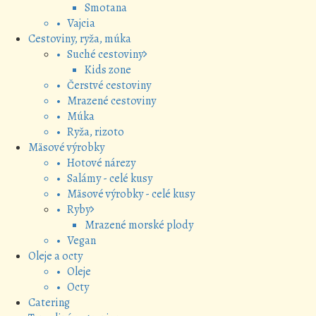
Smotana
• Vajcia
Cestoviny, ryža, múka
• Suché cestoviny
Kids zone
• Čerstvé cestoviny
• Mrazené cestoviny
• Múka
• Ryža, rizoto
Mäsové výrobky
• Hotové nárezy
• Salámy - celé kusy
• Mäsové výrobky - celé kusy
• Ryby
Mrazené morské plody
• Vegan
Oleje a octy
• Oleje
• Octy
Catering