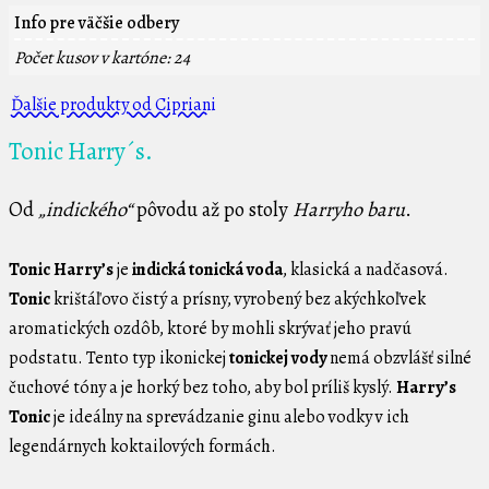
Info pre väčšie odbery
Počet kusov v kartóne: 24
Ďalšie produkty od Cipriani
Tonic Harry´s.
Od
„indického“
pôvodu až po stoly
Harryho baru
.
Tonic Harry’s
je
indická tonická voda
, klasická a nadčasová.
Tonic
krištáľovo čistý a prísny, vyrobený bez akýchkoľvek
aromatických ozdôb, ktoré by mohli skrývať jeho pravú
podstatu. Tento typ ikonickej
tonickej vody
nemá obzvlášť silné
čuchové tóny a je horký bez toho, aby bol príliš kyslý.
Harry’s
Tonic
je ideálny na sprevádzanie ginu alebo vodky v ich
legendárnych koktailových formách.