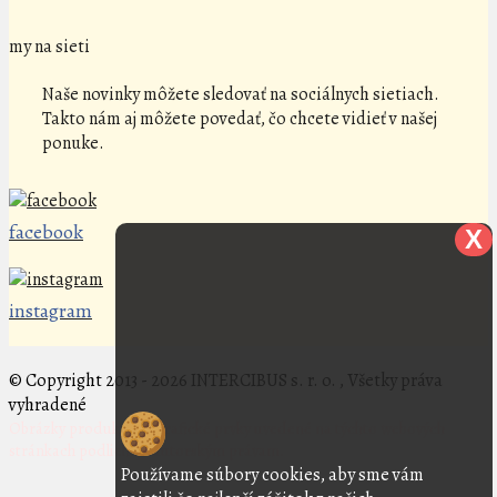
my na sieti
Naše novinky môžete sledovať na sociálnych sietiach.
Takto nám aj môžete povedať, čo chcete vidieť v našej
ponuke.
facebook
X
instagram
© Copyright 2013 - 2026 INTERCIBUS s. r. o. , Všetky práva
vyhradené
Obrázky produktov a grafické prvky uvedené na týchto webových
stránkach podliehajú autorským právam.
Používame súbory cookies, aby sme vám