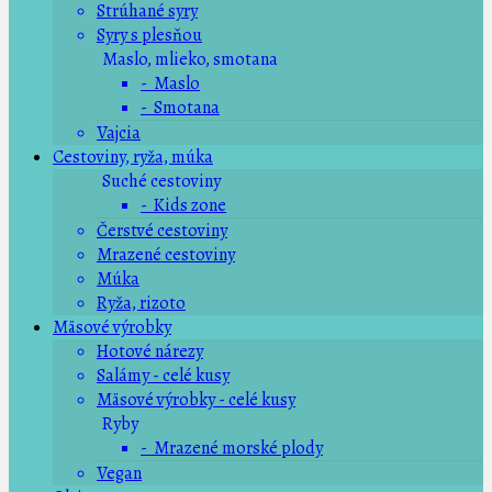
Strúhané syry
Syry s plesňou
Maslo, mlieko, smotana
- Maslo
- Smotana
Vajcia
Cestoviny, ryža, múka
Suché cestoviny
- Kids zone
Čerstvé cestoviny
Mrazené cestoviny
Múka
Ryža, rizoto
Mäsové výrobky
Hotové nárezy
Salámy - celé kusy
Mäsové výrobky - celé kusy
Ryby
- Mrazené morské plody
Vegan