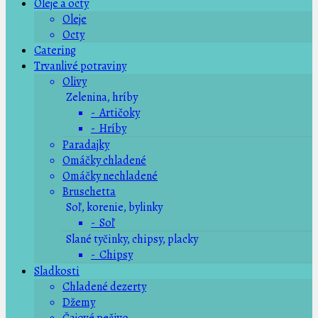
Oleje a octy
Oleje
Octy
Catering
Trvanlivé potraviny
Olivy
Zelenina, hríby
- Artičoky
- Hríby
Paradajky
Omáčky chladené
Omáčky nechladené
Bruschetta
Soľ, korenie, bylinky
- Soľ
Slané tyčinky, chipsy, placky
- Chipsy
Sladkosti
Chladené dezerty
Džemy