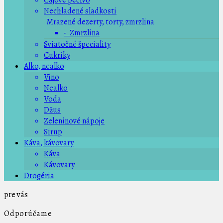
Čajové pečivo
Nechladené sladkosti
Mrazené dezerty, torty, zmrzlina
- Zmrzlina
Sviatočné špeciality
Cukríky
Alko, nealko
Víno
Nealko
Voda
Džus
Zeleninové nápoje
Sirup
Káva, kávovary
Káva
Kávovary
Drogéria
pre vás
Odporúčame