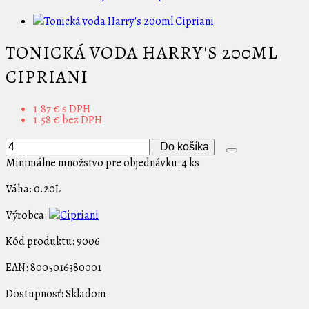
TONICKÁ VODA HARRY'S 200ML
CIPRIANI
1.87 €
s DPH
1.58 €
bez DPH
Do košíka
Minimálne množstvo pre objednávku: 4 ks
Váha:
0.20L
Výrobca:
Kód produktu:
9006
EAN:
8005016380001
Dostupnosť:
Skladom