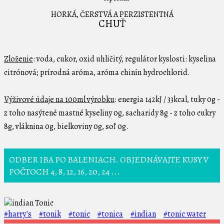
HORKÁ, ČERSTVÁ A PERZISTENTNÁ
CHUŤ
Zloženie
: voda, cukor, oxid uhličitý, regulátor kyslosti: kyselina
citrónová; prírodná aróma, aróma chinín hydrochlorid.
Výživové údaje na 100ml výrobku
: energia 142kJ / 33kcal, tuky 0g -
z toho nasýtené mastné kyseliny 0g, sacharidy 8g - z toho cukry
8g, vláknina 0g, bielkoviny 0g, soľ 0g.
ODBER IBA PO BALENIACH. OBJEDNÁVAJTE KUSY V
POČTOCH 4, 8, 12, 16, 20, 24 ...
#harry's
#tonik
#tonic
#tonica
#indian
#tonic water