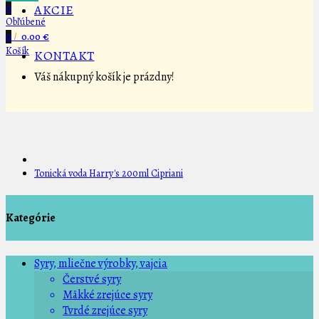
0
AKCIE
Obľúbené
0
/
0.00 €
Košík
KONTAKT
Váš nákupný košík je prázdny!
Tonická voda Harry's 200ml Cipriani
Kategórie
Syry, mliečne výrobky, vajcia
Čerstvé syry
Mäkké zrejúce syry
Tvrdé zrejúce syry