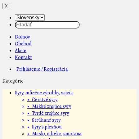
X
Domov
Obchod
Akcie
Kontakt
Prihlásenie / Registrácia
Kategórie
Syry, mliečne výrobky, vajcia
• Čerstvé syry
• Mäkké zrejúce syry
• Tvrdé zrejúce syry
• Strúhané syry
• Syry s plesňou
• Maslo, mlieko, smotana