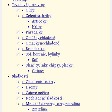
Trvanlivé potraviny
• Olivy
• Zelenina, hríby
Artičoky
Hríby
• Paradajky
• Omáčky chladené
• Omáčky nechladené
• Bruschetta
• Soľ, korenie, bylinky
Soľ
• Slané tyčinky, chipsy, placky
Chipsy
Sladkosti
• Chladené dezerty
• Džemy
• Čajové pečivo
• Nechladené sladkosti
• Mrazené dezerty, torty, zmrzlina
Zmrzlina