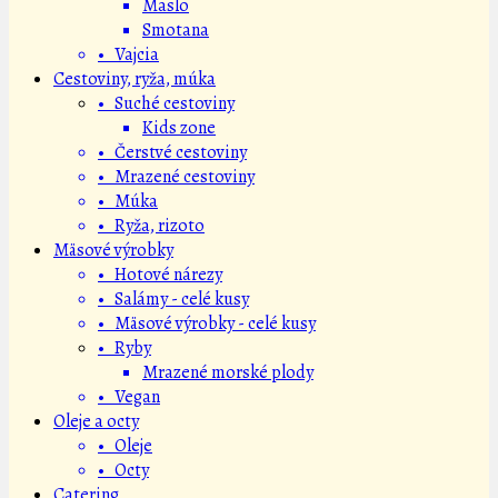
Maslo
Smotana
• Vajcia
Cestoviny, ryža, múka
• Suché cestoviny
Kids zone
• Čerstvé cestoviny
• Mrazené cestoviny
• Múka
• Ryža, rizoto
Mäsové výrobky
• Hotové nárezy
• Salámy - celé kusy
• Mäsové výrobky - celé kusy
• Ryby
Mrazené morské plody
• Vegan
Oleje a octy
• Oleje
• Octy
Catering