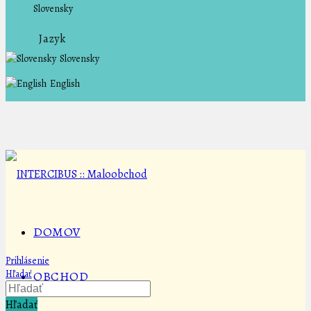
Slovensky
Jazyk
Slovensky
English
DOMOV
Prihlásenie
Hľadať
OBCHOD
Hľadať