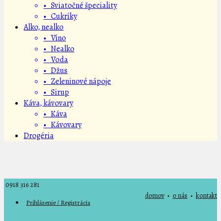
• Sviatočné špeciality
• Cukríky
Alko, nealko
• Víno
• Nealko
• Voda
• Džus
• Zeleninové nápoje
• Sirup
Káva, kávovary
• Káva
• Kávovary
Drogéria
0918 316 281
domov
•
o nás
•
kontakt
Prihlásenie / Registrácia