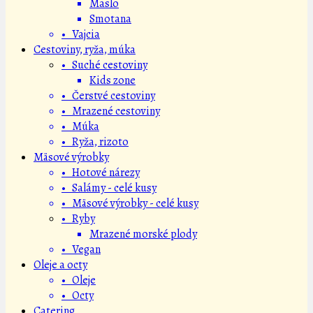
Maslo
Smotana
• Vajcia
Cestoviny, ryža, múka
• Suché cestoviny
Kids zone
• Čerstvé cestoviny
• Mrazené cestoviny
• Múka
• Ryža, rizoto
Mäsové výrobky
• Hotové nárezy
• Salámy - celé kusy
• Mäsové výrobky - celé kusy
• Ryby
Mrazené morské plody
• Vegan
Oleje a octy
• Oleje
• Octy
Catering