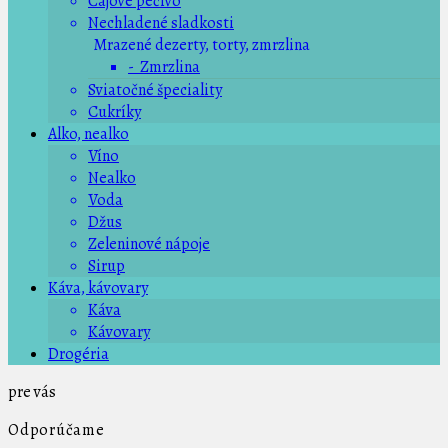
Čajové pečivo
Nechladené sladkosti
Mrazené dezerty, torty, zmrzlina
- Zmrzlina
Sviatočné špeciality
Cukríky
Alko, nealko
Víno
Nealko
Voda
Džus
Zeleninové nápoje
Sirup
Káva, kávovary
Káva
Kávovary
Drogéria
pre vás
Odporúčame