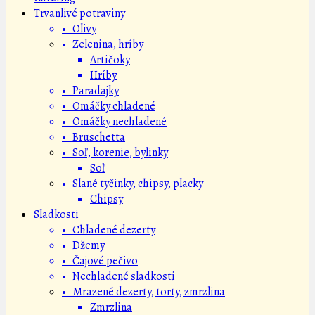
Trvanlivé potraviny
• Olivy
• Zelenina, hríby
Artičoky
Hríby
• Paradajky
• Omáčky chladené
• Omáčky nechladené
• Bruschetta
• Soľ, korenie, bylinky
Soľ
• Slané tyčinky, chipsy, placky
Chipsy
Sladkosti
• Chladené dezerty
• Džemy
• Čajové pečivo
• Nechladené sladkosti
• Mrazené dezerty, torty, zmrzlina
Zmrzlina