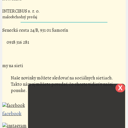
INTERCIBUS s. r. o.
maloobchodný predaj
Senecká cesta 24/B, 931 01 Šamorín
0918 316 281
my na sieti
Naše novinky môžete sledovať na sociálnych sietiach.
Takto nám aj môžete povedať, čo chcete vidieť v našej
X
ponuke.
facebook