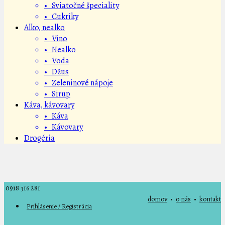
• Sviatočné špeciality
• Cukríky
Alko, nealko
• Víno
• Nealko
• Voda
• Džus
• Zeleninové nápoje
• Sirup
Káva, kávovary
• Káva
• Kávovary
Drogéria
0918 316 281
domov
•
o nás
•
kontakt
Prihlásenie / Registrácia