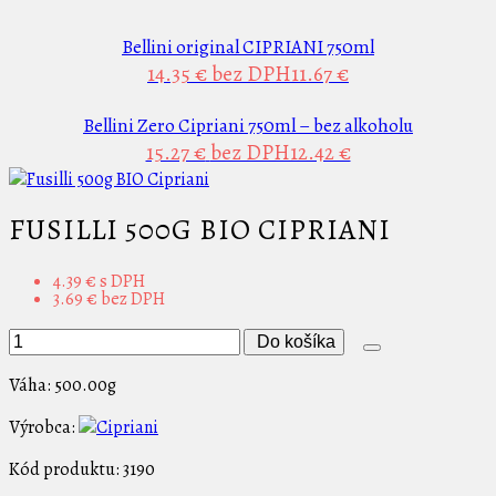
Bellini original CIPRIANI 750ml
14.35 €
bez DPH11.67 €
Bellini Zero Cipriani 750ml – bez alkoholu
15.27 €
bez DPH12.42 €
FUSILLI 500G BIO CIPRIANI
4.39 €
s DPH
3.69 €
bez DPH
Do košíka
Váha:
500.00g
Výrobca:
Kód produktu:
3190