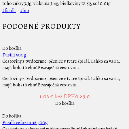
toho cukry 3.3g, vláknina 3.8g, bielkoviny 12.5g, soľ 0.01g .
#fusilli
#bio
PODOBNÉ PRODUKTY
Do košíka
Fusilli 500g
Cestoviny z tvrdozrnnej pšenice v tvare špirál. Ľahko sa varia,
majú bohatú chuť.Bezvaječná cestovin..
Cestoviny z tvrdozrnnej pšenice v tvare špirál. Ľahko sa varia,
majú bohatú chuť.Bezvaječná cestovin..
1.06 €
bez DPH0.89 €
Do košíka
Do košíka
Fusilli celozrnné 500g
Cestoviny z celozrnnej múky v tvare špirál vhodné pre každú