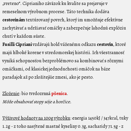
„vreteno“. Ciprianiho záväzok ku kvalite sa prejavuje v
remeselnom výrobnom procese. Táto technika dodáva
cestovinám
textúrovaný povrch, ktorý im umožňuje efektívne
zachytávať a udržiavať omáčky a zabezpečuje lahodnú explóziu
chutí v každom súste.
Fusilli Cipriani
vzdávajú hold váženému odkazu
cestovín
, ktoré
majú hlboké korene v stredomorskej histórii. Ich všestrannosť
vyniká schopnosťou bezproblémovo sa kombinovať s rôznymi
omáčkami, od klasickej jednoduchosti omáčok na báze
paradajok až po zložitejšie zmesi, ako je pesto.
Zloženie
: bio tvrdozrnná
pšenica
.
Môže obsahovať stopy sóje a horčice.
Výživové hodnoty na 100g výrobku
: energia 1450kJ / 347kcal, tuky
1.2g - z toho nasýtené mastné kyseliny 0.3g, sacharidy 71.5g - z