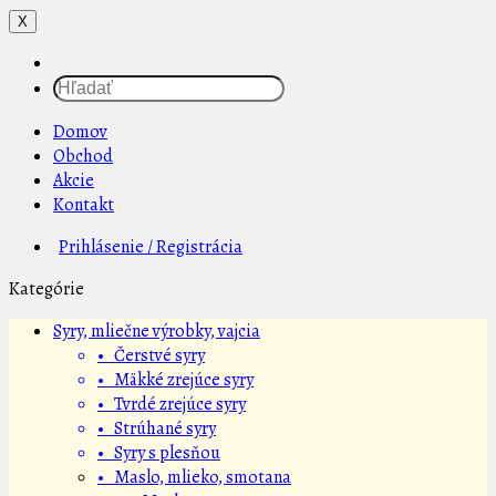
X
Domov
Obchod
Akcie
Kontakt
Prihlásenie / Registrácia
Kategórie
Syry, mliečne výrobky, vajcia
• Čerstvé syry
• Mäkké zrejúce syry
• Tvrdé zrejúce syry
• Strúhané syry
• Syry s plesňou
• Maslo, mlieko, smotana