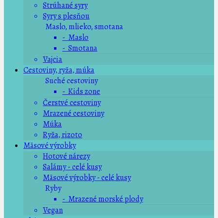
Strúhané syry
Syry s plesňou
Maslo, mlieko, smotana
- Maslo
- Smotana
Vajcia
Cestoviny, ryža, múka
Suché cestoviny
- Kids zone
Čerstvé cestoviny
Mrazené cestoviny
Múka
Ryža, rizoto
Mäsové výrobky
Hotové nárezy
Salámy - celé kusy
Mäsové výrobky - celé kusy
Ryby
- Mrazené morské plody
Vegan