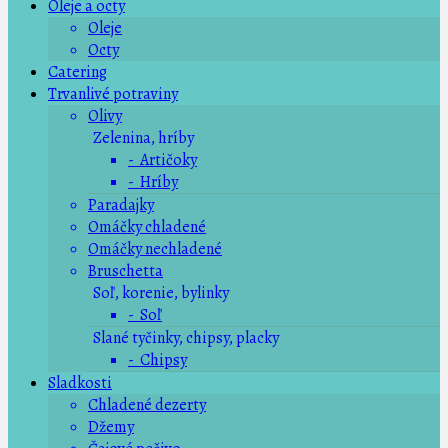
Oleje a octy
Oleje
Octy
Catering
Trvanlivé potraviny
Olivy
Zelenina, hríby
- Artičoky
- Hríby
Paradajky
Omáčky chladené
Omáčky nechladené
Bruschetta
Soľ, korenie, bylinky
- Soľ
Slané tyčinky, chipsy, placky
- Chipsy
Sladkosti
Chladené dezerty
Džemy