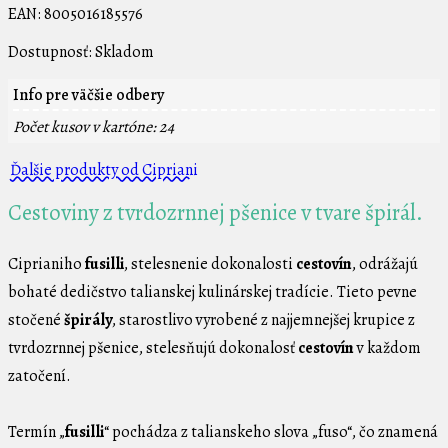
EAN:
8005016185576
Dostupnosť:
Skladom
Info pre väčšie odbery
Počet kusov v kartóne: 24
Ďalšie produkty od Cipriani
Cestoviny z tvrdozrnnej pšenice v tvare špirál.
Ciprianiho
fusilli
, stelesnenie dokonalosti
cestovín
, odrážajú
bohaté dedičstvo talianskej kulinárskej tradície. Tieto pevne
stočené
špirály
, starostlivo vyrobené z najjemnejšej krupice z
tvrdozrnnej pšenice, stelesňujú dokonalosť
cestovín
v každom
zatočení.
Termín „
fusilli
“ pochádza z talianskeho slova „fuso“, čo znamená