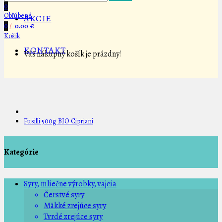
0
Obľúbené
AKCIE
0
/
0.00 €
Košík
KONTAKT
Váš nákupný košík je prázdny!
Fusilli 500g BIO Cipriani
Kategórie
Syry, mliečne výrobky, vajcia
Čerstvé syry
Mäkké zrejúce syry
Tvrdé zrejúce syry