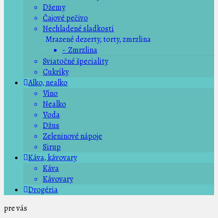
Džemy
Čajové pečivo
Nechladené sladkosti
Mrazené dezerty, torty, zmrzlina
- Zmrzlina
Sviatočné špeciality
Cukríky
Alko, nealko
Víno
Nealko
Voda
Džus
Zeleninové nápoje
Sirup
Káva, kávovary
Káva
Kávovary
Drogéria
pre vás