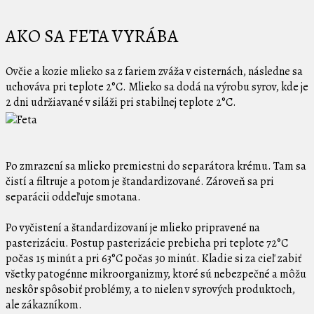
AKO SA FETA VYRÁBA
Ovčie a kozie mlieko sa z fariem zváža v cisternách, následne sa
uchováva pri teplote 2°C. Mlieko sa dodá na výrobu syrov, kde je
2 dni udržiavané v siláži pri stabilnej teplote 2°C.
Po zmrazení sa mlieko premiestni do separátora krému. Tam sa
čistí a filtruje a potom je štandardizované. Zároveň sa pri
separácii oddeľuje smotana.
Po vyčistení a štandardizovaní je mlieko pripravené na
pasterizáciu. Postup pasterizácie prebieha pri teplote 72°C
počas 15 minút a pri 63°C počas 30 minút. Kladie si za cieľ zabiť
všetky patogénne mikroorganizmy, ktoré sú nebezpečné a môžu
neskôr spôsobiť problémy, a to nielen v syrových produktoch,
ale zákazníkom.