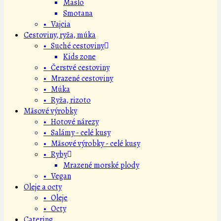
Maslo
Smotana
• Vajcia
Cestoviny, ryža, múka
• Suché cestoviny
Kids zone
• Čerstvé cestoviny
• Mrazené cestoviny
• Múka
• Ryža, rizoto
Mäsové výrobky
• Hotové nárezy
• Salámy - celé kusy
• Mäsové výrobky - celé kusy
• Ryby
Mrazené morské plody
• Vegan
Oleje a octy
• Oleje
• Octy
Catering