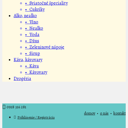
• Sviatočné špeciality
• Cukríky
Alko, nealko
• Víno
• Nealko
• Voda
• Džus
• Zeleninové nápoje
• Sirup
Káva, kávovary
• Káva
• Kávovary
Drogéria
0918 316 281
domov
•
o nás
•
kontakt
Prihlásenie / Registrácia