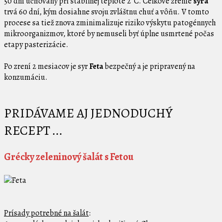
50 dní uchovaný pri stabilnej teplote 2°C. Celkové zrenie
syra
trvá 60 dní, kým dosiahne svoju zvláštnu chuť a vôňu. V tomto
procese sa tiež znova zminimalizuje riziko výskytu patogénnych
mikroorganizmov, ktoré by nemuseli byť úplne usmrtené počas
etapy pasterizácie.
Po zrení 2 mesiacov je syr
Feta
bezpečný a je pripravený na
konzumáciu.
PRIDÁVAME AJ JEDNODUCHÝ
RECEPT ...
Grécky zeleninový šalát s Fetou
Prísady potrebné na šalát
: