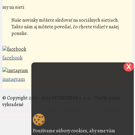
my na sieti
Naše novinky môžete sledovať na sociálnych sietiach.
Takto nám aj môžete povedať, čo chcete vidieť v našej
ponuke.
facebook
X
instagram
© Copyright 2013 - 2026 INTERCIBUS s. r. o. , Všetky práva
vyhradené
Obrázky produktov a grafické prvky uvedené na týchto webových
stránkach podliehajú autorským právam.
Používame súbory cookies, aby sme vám