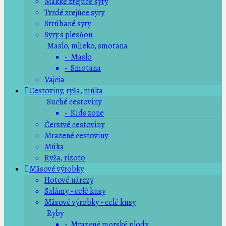
Mäkké zrejúce syry
Tvrdé zrejúce syry
Strúhané syry
Syry s plesňou
Maslo, mlieko, smotana
- Maslo
- Smotana
Vajcia
Cestoviny, ryža, múka
Suché cestoviny
- Kids zone
Čerstvé cestoviny
Mrazené cestoviny
Múka
Ryža, rizoto
Mäsové výrobky
Hotové nárezy
Salámy - celé kusy
Mäsové výrobky - celé kusy
Ryby
- Mrazené morské plody