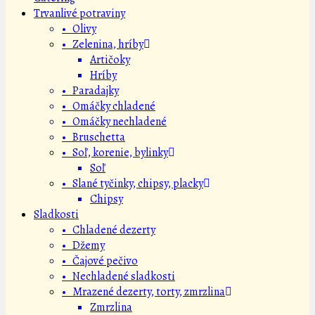
Trvanlivé potraviny
• Olivy
• Zelenina, hríby
Artičoky
Hríby
• Paradajky
• Omáčky chladené
• Omáčky nechladené
• Bruschetta
• Soľ, korenie, bylinky
Soľ
• Slané tyčinky, chipsy, placky
Chipsy
Sladkosti
• Chladené dezerty
• Džemy
• Čajové pečivo
• Nechladené sladkosti
• Mrazené dezerty, torty, zmrzlina
Zmrzlina