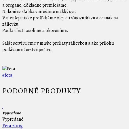
a oregano, dôkladne premiešame.
Nakoniec zľahka vmiešame mäkký syr.
V menšej miske prešľaháme olej, citrónovú šťavu a cesnak na
zálievku.
Podľa chuti osolíme a okoreníme.
Šalát servírujeme v miske preliaty zálievkou a ako prílohu
podávame čerstvé pečivo.
#feta
PODOBNÉ PRODUKTY
Vypredané
Vypredané
Feta 200g