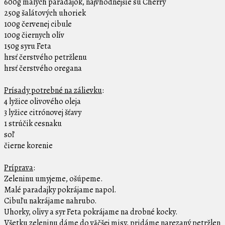
600g malých paradajok, najvhodnejšie sú Cherry
250g šalátových uhoriek
100g červenej cibule
100g čiernych olív
150g syru Feta
hrsť čerstvého petržlenu
hrsť čerstvého oregana
Prísady potrebné na zálievku
:
4 lyžice olivového oleja
3 lyžice citrónovej šťavy
1 strúčik cesnaku
soľ
čierne korenie
Príprava
:
Zeleninu umyjeme, ošúpeme.
Malé paradajky pokrájame napol.
Cibuľu nakrájame nahrubo.
Uhorky, olivy a syr Feta pokrájame na drobné kocky.
Všetku zeleninu dáme do väčšej misy, pridáme narezaný petržlen