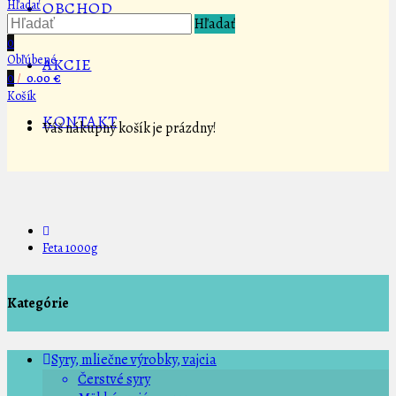
Hľadať
OBCHOD
Hľadať
0
Obľúbené
AKCIE
0
/
0.00 €
Košík
KONTAKT
Váš nákupný košík je prázdny!
Feta 1000g
Kategórie
Syry, mliečne výrobky, vajcia
Čerstvé syry