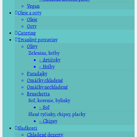
Vegan
Oleje a octy
Oleje
Octy
Catering
Trvanlivé potraviny
Olivy
Zelenina, hríby
- Artičoky
- Hríby
Paradajky
Omáčky chladené
Omáčky nechladené
Bruschetta
Soľ, korenie, bylinky
- Soľ
Slané tyčinky, chipsy, placky
- Chipsy
Sladkosti
Chladené dezerty