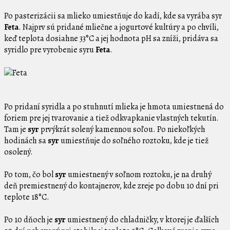
Po pasterizácii sa mlieko umiestňuje do kadí, kde sa vyrába syr
Feta
. Najprv sú pridané mliečne a jogurtové kultúry a po chvíli,
keď teplota dosiahne 33°C a jej hodnota pH sa zníži, pridáva sa
syridlo pre vyrobenie syru
Feta
.
Po pridaní syridla a po stuhnutí mlieka je hmota umiestnená do
foriem pre jej tvarovanie a tiež odkvapkanie vlastných tekutín.
Tam je
syr
prvýkrát solený kamennou soľou. Po niekoľkých
hodinách sa
syr
umiestňuje do soľného roztoku, kde je tiež
osolený.
Po tom, čo bol
syr
umiestnený v soľnom roztoku, je na druhý
deň premiestnený do kontajnerov, kde zreje po dobu 10 dní pri
teplote 18°C.
Po 10 dňoch je
syr
umiestnený do chladničky, v ktorej je ďalších