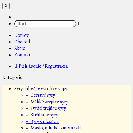
X
Domov
Obchod
Akcie
Kontakt
Prihlásenie / Registrácia
Kategórie
Syry, mliečne výrobky, vajcia
• Čerstvé syry
• Mäkké zrejúce syry
• Tvrdé zrejúce syry
• Strúhané syry
• Syry s plesňou
• Maslo, mlieko, smotana