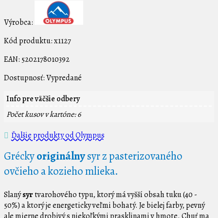
Výrobca:
Kód produktu:
x1127
EAN:
5202178010392
Dostupnosť:
Vypredané
Info pre väčšie odbery
Počet kusov v kartóne: 6
Ďalšie produkty od Olympus
Grécky
originálny
syr z pasterizovaného
ovčieho a kozieho mlieka.
Slaný
syr
tvarohového typu, ktorý má vyšší obsah tuku (40 -
50%) a ktorý je energeticky veľmi bohatý. Je bielej farby, pevný
ale mierne drobivý s niekoľkými prasklinami v hmote. Chuť ma