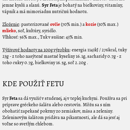
jemne kyslú a slanú.
Syr Feta
je bohatý na bielkoviny, vitamíny,
vápnik a má mimoriadnu nutričnú hodnotu.
Zloženie
: pasterizované
ovčie
(70% min.) a
kozie
(30% max.)
mlieko
, soľ, kultúry, syridlo.
Vlhkosť: 56% max., Tuk v sušine: 43% min.
Výživové hodnoty na 100g výrobku
: energia 1143kJ / 276kcal, tuky
23g - z toho nasýtené mastné kyseliny 16.1g, sacharidy 0.7g - z
toho cukry 0.7g, bielkoviny 16.5g, soľ 2.20g .
KDE POUŽIŤ FETU
Syr
Feta
sa dá využiť v studenej, aj v teplej kuchyni. Používa sa pri
príprave gréckeho šalátu alebo cestovín. Môžu sa s ním
obohatiť zapekané pokrmy zo zemiakov, mäsa a zeleniny.
Zeleninovým šalátom pridáva na pikantnosti, ale dá sa jesť aj
voľne so svetlým chlebom.