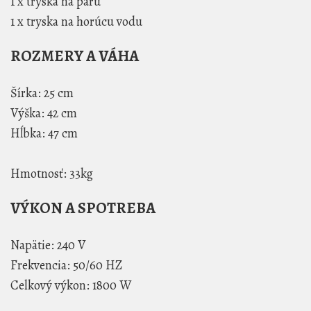
1 x tryska na paru
1 x tryska na horúcu vodu
ROZMERY A VÁHA
Šírka: 25 cm
Výška: 42 cm
Hĺbka: 47 cm
Hmotnosť: 33kg
VÝKON A SPOTREBA
Napätie: 240 V
Frekvencia: 50/60 HZ
Celkový výkon: 1800 W