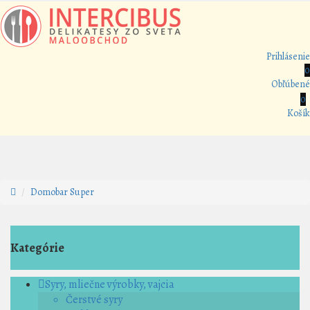
Prihlásenie
0
Obľúbené
0
Košík
Domobar Super
Kategórie
Syry, mliečne výrobky, vajcia
Čerstvé syry