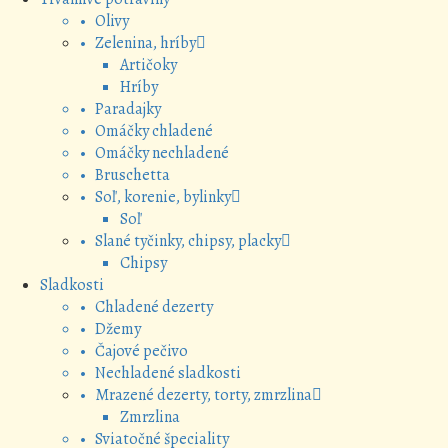
• Olivy
• Zelenina, hríby
Artičoky
Hríby
• Paradajky
• Omáčky chladené
• Omáčky nechladené
• Bruschetta
• Soľ, korenie, bylinky
Soľ
• Slané tyčinky, chipsy, placky
Chipsy
Sladkosti
• Chladené dezerty
• Džemy
• Čajové pečivo
• Nechladené sladkosti
• Mrazené dezerty, torty, zmrzlina
Zmrzlina
• Sviatočné špeciality