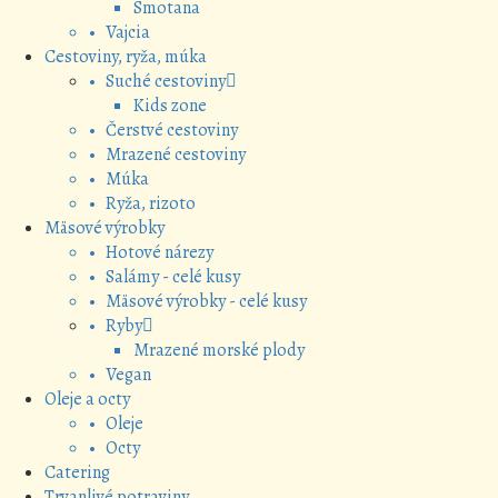
Smotana
• Vajcia
Cestoviny, ryža, múka
• Suché cestoviny
Kids zone
• Čerstvé cestoviny
• Mrazené cestoviny
• Múka
• Ryža, rizoto
Mäsové výrobky
• Hotové nárezy
• Salámy - celé kusy
• Mäsové výrobky - celé kusy
• Ryby
Mrazené morské plody
• Vegan
Oleje a octy
• Oleje
• Octy
Catering
Trvanlivé potraviny