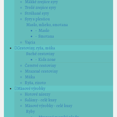
Mäkké zrejúce syry
Tvrdé zrejúce syry
Strúhané syry
Syry s plesňou
Maslo, mlieko, smotana
- Maslo
- Smotana
Vajcia
Cestoviny, ryža, múka
Suché cestoviny
- Kids zone
Čerstvé cestoviny
Mrazené cestoviny
Múka
Ryža, rizoto
Mäsové výrobky
Hotové nárezy
Salámy - celé kusy
Mäsové výrobky - celé kusy
Ryby