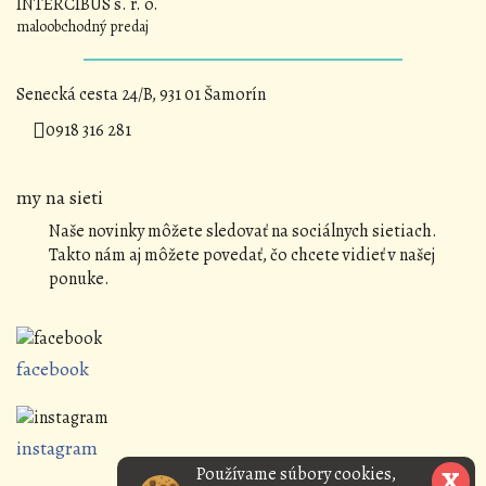
INTERCIBUS s. r. o.
maloobchodný predaj
Senecká cesta 24/B, 931 01 Šamorín
0918 316 281
my na sieti
Naše novinky môžete sledovať na sociálnych sietiach.
Takto nám aj môžete povedať, čo chcete vidieť v našej
ponuke.
facebook
instagram
Používame súbory cookies,
X