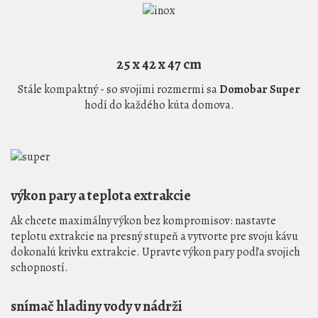
25 x 42 x 47 cm
Stále kompaktný - so svojimi rozmermi sa
Domobar Super
hodí do každého kúta domova.
výkon pary a teplota extrakcie
Ak chcete maximálny výkon bez kompromisov: nastavte
teplotu extrakcie na presný stupeň a vytvorte pre svoju kávu
dokonalú krivku extrakcie. Upravte výkon pary podľa svojich
schopností.
snímač hladiny vody v nádrži