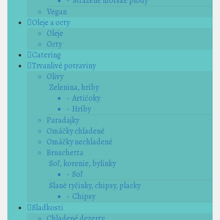
- Mrazené morské plody
Vegan
Oleje a octy
Oleje
Octy
Catering
Trvanlivé potraviny
Olivy
Zelenina, hríby
- Artičoky
- Hríby
Paradajky
Omáčky chladené
Omáčky nechladené
Bruschetta
Soľ, korenie, bylinky
- Soľ
Slané tyčinky, chipsy, placky
- Chipsy
Sladkosti
Chladené dezerty