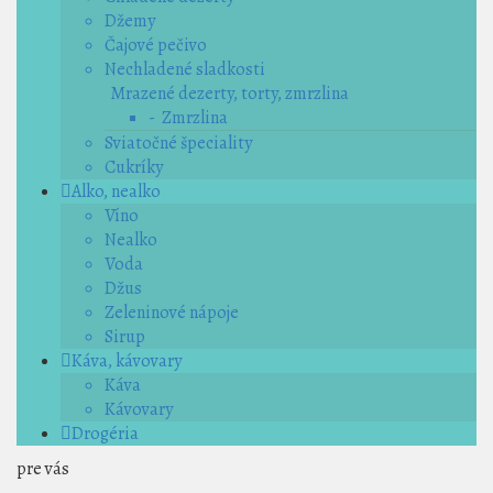
Džemy
Čajové pečivo
Nechladené sladkosti
Mrazené dezerty, torty, zmrzlina
- Zmrzlina
Sviatočné špeciality
Cukríky
Alko, nealko
Víno
Nealko
Voda
Džus
Zeleninové nápoje
Sirup
Káva, kávovary
Káva
Kávovary
Drogéria
pre vás