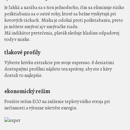
Je ľahká a narába sa s ňou jednoducho, čím sa eliminuje riziko
poškriabania sa o ostré rohy, ktoré sa bežne vyskytujú pri
kovových táckach. Miska je odolná proti poškriabaniu, preto
ju môžete umývať aj v umývačke riadu.
Má indikátor pretečenia, plavák sleduje hladinu odpadovej
vody v miske.
tlakové profily
Vyberte krivku extrakcie pre svoje espresso. S desiatimi
dostupnými profilmi nájdete ten správny, aby ste z kávy
dostali to najlepšie.
ekonomický režim
Použite režim ECO na zníženie teploty vášho stroja pri
nečinnosti a výrazne ušetríte energiu.