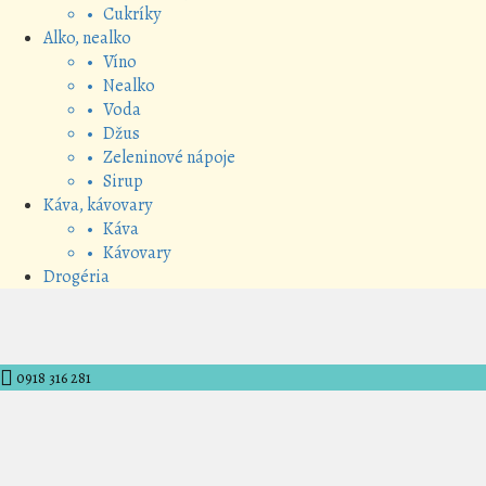
• Cukríky
Alko, nealko
• Víno
• Nealko
• Voda
• Džus
• Zeleninové nápoje
• Sirup
Káva, kávovary
• Káva
• Kávovary
Drogéria
0918 316 281