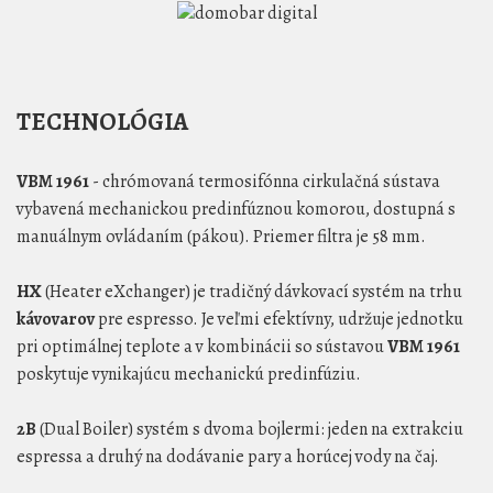
TECHNOLÓGIA
VBM 1961
- chrómovaná termosifónna cirkulačná sústava
vybavená mechanickou predinfúznou komorou, dostupná s
manuálnym ovládaním (pákou). Priemer filtra je 58 mm.
HX
(Heater eXchanger) je tradičný dávkovací systém na trhu
kávovarov
pre espresso. Je veľmi efektívny, udržuje jednotku
pri optimálnej teplote a v kombinácii so sústavou
VBM 1961
poskytuje vynikajúcu mechanickú predinfúziu.
2B
(Dual Boiler) systém s dvoma bojlermi: jeden na extrakciu
espressa a druhý na dodávanie pary a horúcej vody na čaj.