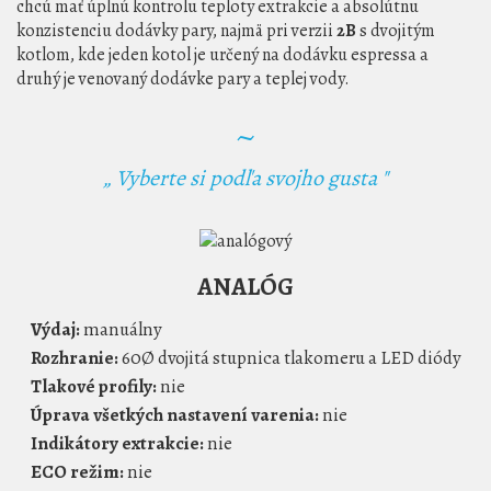
chcú mať úplnú kontrolu teploty extrakcie a absolútnu
konzistenciu dodávky pary, najmä pri verzii
2B
s dvojitým
kotlom, kde jeden kotol je určený na dodávku espressa a
druhý je venovaný dodávke pary a teplej vody.
~
„ Vyberte si podľa svojho gusta "
ANALÓG
Výdaj:
manuálny
Rozhranie:
60Ø dvojitá stupnica tlakomeru a LED diódy
Tlakové profily:
nie
Úprava všetkých nastavení varenia:
nie
Indikátory extrakcie:
nie
ECO režim:
nie