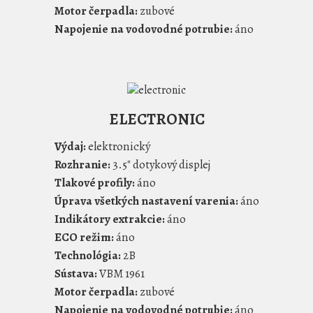
Motor čerpadla:
zubové
Napojenie na vodovodné potrubie:
áno
ELECTRONIC
Výdaj:
elektronický
Rozhranie:
3.5" dotykový displej
Tlakové profily:
áno
Úprava všetkých nastavení varenia:
áno
Indikátory extrakcie:
áno
ECO režim:
áno
Technológia:
2B
Sústava:
VBM 1961
Motor čerpadla:
zubové
Napojenie na vodovodné potrubie:
áno