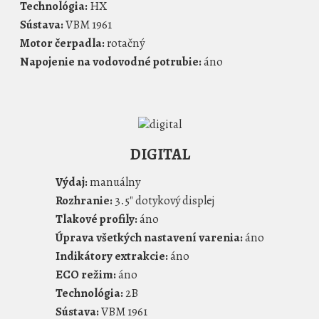
Technológia:
HX
Sústava:
VBM 1961
Motor čerpadla:
rotačný
Napojenie na vodovodné potrubie:
áno
DIGITAL
Výdaj:
manuálny
Rozhranie:
3.5" dotykový displej
Tlakové profily:
áno
Úprava všetkých nastavení varenia:
áno
Indikátory extrakcie:
áno
ECO režim:
áno
Technológia:
2B
Sústava:
VBM 1961