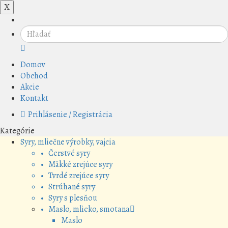
X
Domov
Obchod
Akcie
Kontakt
Prihlásenie / Registrácia
Kategórie
Syry, mliečne výrobky, vajcia
• Čerstvé syry
• Mäkké zrejúce syry
• Tvrdé zrejúce syry
• Strúhané syry
• Syry s plesňou
• Maslo, mlieko, smotana
Maslo