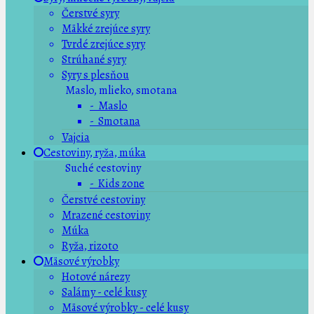
Čerstvé syry
Mäkké zrejúce syry
Tvrdé zrejúce syry
Strúhané syry
Syry s plesňou
Maslo, mlieko, smotana
- Maslo
- Smotana
Vajcia
Cestoviny, ryža, múka
Suché cestoviny
- Kids zone
Čerstvé cestoviny
Mrazené cestoviny
Múka
Ryža, rizoto
Mäsové výrobky
Hotové nárezy
Salámy - celé kusy
Mäsové výrobky - celé kusy