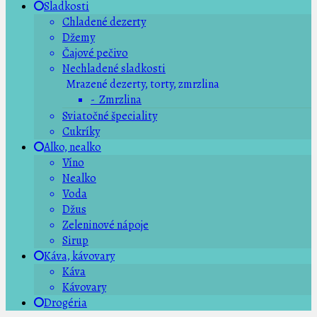
Sladkosti
Chladené dezerty
Džemy
Čajové pečivo
Nechladené sladkosti
Mrazené dezerty, torty, zmrzlina
- Zmrzlina
Sviatočné špeciality
Cukríky
Alko, nealko
Víno
Nealko
Voda
Džus
Zeleninové nápoje
Sirup
Káva, kávovary
Káva
Kávovary
Drogéria