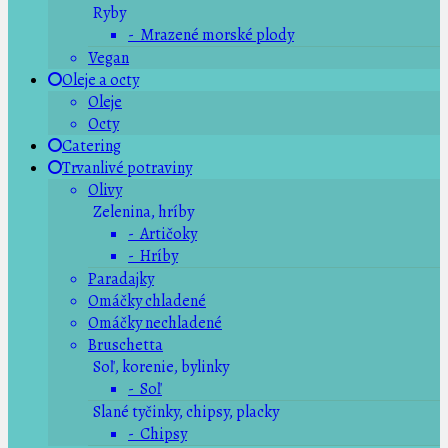
Ryby
- Mrazené morské plody
Vegan
Oleje a octy
Oleje
Octy
Catering
Trvanlivé potraviny
Olivy
Zelenina, hríby
- Artičoky
- Hríby
Paradajky
Omáčky chladené
Omáčky nechladené
Bruschetta
Soľ, korenie, bylinky
- Soľ
Slané tyčinky, chipsy, placky
- Chipsy