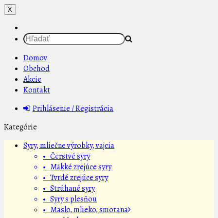
X
Domov
Obchod
Akcie
Kontakt
Prihlásenie / Registrácia
Kategórie
Syry, mliečne výrobky, vajcia
• Čerstvé syry
• Mäkké zrejúce syry
• Tvrdé zrejúce syry
• Strúhané syry
• Syry s plesňou
• Maslo, mlieko, smotana