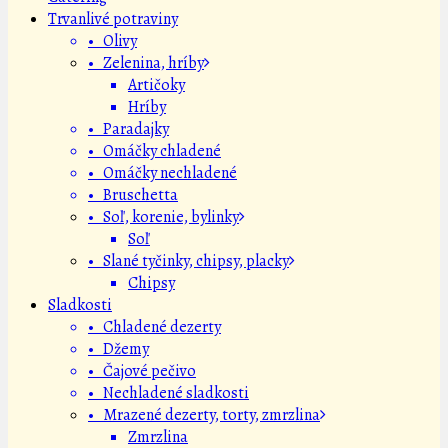
Trvanlivé potraviny
• Olivy
• Zelenina, hríby
Artičoky
Hríby
• Paradajky
• Omáčky chladené
• Omáčky nechladené
• Bruschetta
• Soľ, korenie, bylinky
Soľ
• Slané tyčinky, chipsy, placky
Chipsy
Sladkosti
• Chladené dezerty
• Džemy
• Čajové pečivo
• Nechladené sladkosti
• Mrazené dezerty, torty, zmrzlina
Zmrzlina