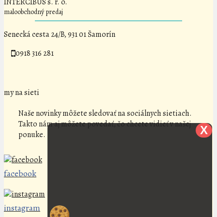
INTERCIBUS s. r. o.
maloobchodný predaj
Senecká cesta 24/B, 931 01 Šamorín
0918 316 281
my na sieti
Naše novinky môžete sledovať na sociálnych sietiach.
Takto nám aj môžete povedať, čo chcete vidieť v našej
X
ponuke.
facebook
instagram