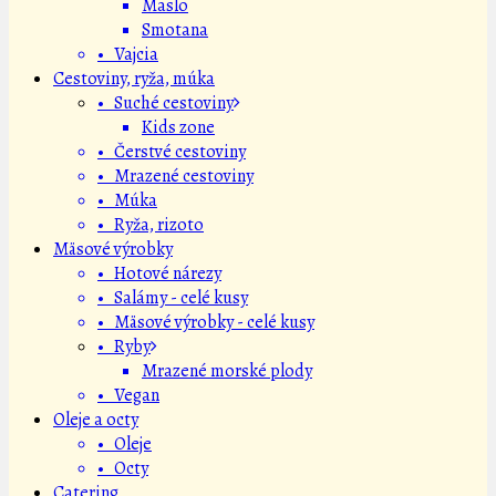
Maslo
Smotana
• Vajcia
Cestoviny, ryža, múka
• Suché cestoviny
Kids zone
• Čerstvé cestoviny
• Mrazené cestoviny
• Múka
• Ryža, rizoto
Mäsové výrobky
• Hotové nárezy
• Salámy - celé kusy
• Mäsové výrobky - celé kusy
• Ryby
Mrazené morské plody
• Vegan
Oleje a octy
• Oleje
• Octy
Catering