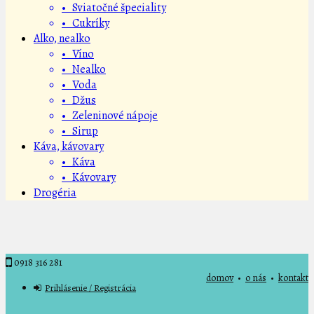
• Sviatočné špeciality
• Cukríky
Alko, nealko
• Víno
• Nealko
• Voda
• Džus
• Zeleninové nápoje
• Sirup
Káva, kávovary
• Káva
• Kávovary
Drogéria
0918 316 281
domov
•
o nás
•
kontakt
Prihlásenie / Registrácia