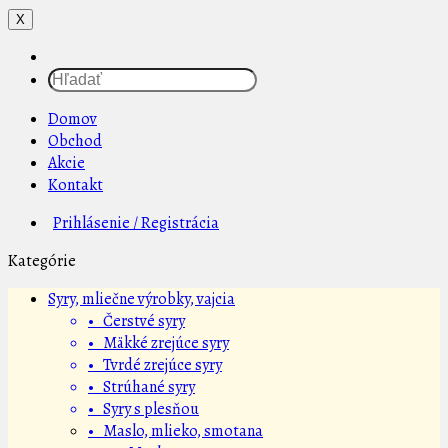
X
Domov
Obchod
Akcie
Kontakt
Prihlásenie / Registrácia
Kategórie
Syry, mliečne výrobky, vajcia
• Čerstvé syry
• Mäkké zrejúce syry
• Tvrdé zrejúce syry
• Strúhané syry
• Syry s plesňou
• Maslo, mlieko, smotana