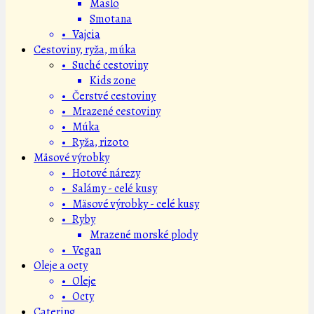
Maslo
Smotana
• Vajcia
Cestoviny, ryža, múka
• Suché cestoviny
Kids zone
• Čerstvé cestoviny
• Mrazené cestoviny
• Múka
• Ryža, rizoto
Mäsové výrobky
• Hotové nárezy
• Salámy - celé kusy
• Mäsové výrobky - celé kusy
• Ryby
Mrazené morské plody
• Vegan
Oleje a octy
• Oleje
• Octy
Catering