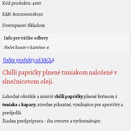
Kód produktu:
4190
EAN:
8001060018150
Dostupnosť:
Skladom
Info pre väčšie odbery
Počet kusov v kartóne: 6
Ďalšie produkty od SACLA
Chilli papričky plnené tuniakom naložené v
slnečnicovom oleji.
Lahodné okrúhle a mäsité
chilli papričky
plnené krémom z
tuniaka
a
kapary
, stredne pikantné, vynikajúce pre aperitívy a
predjedlá.
Žiadna predpríprava - iba otvorte a vychutnávajte.