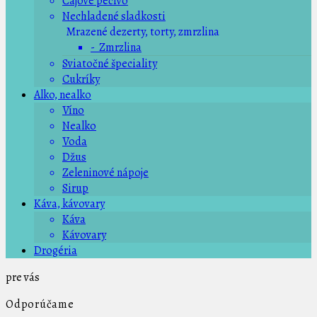
Čajové pečivo
Nechladené sladkosti
Mrazené dezerty, torty, zmrzlina
- Zmrzlina
Sviatočné špeciality
Cukríky
Alko, nealko
Víno
Nealko
Voda
Džus
Zeleninové nápoje
Sirup
Káva, kávovary
Káva
Kávovary
Drogéria
pre vás
Odporúčame