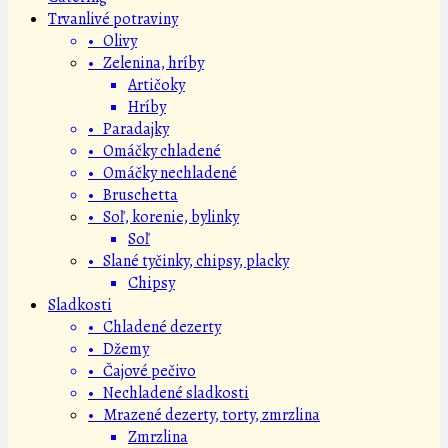
Trvanlivé potraviny
• Olivy
• Zelenina, hríby
Artičoky
Hríby
• Paradajky
• Omáčky chladené
• Omáčky nechladené
• Bruschetta
• Soľ, korenie, bylinky
Soľ
• Slané tyčinky, chipsy, placky
Chipsy
Sladkosti
• Chladené dezerty
• Džemy
• Čajové pečivo
• Nechladené sladkosti
• Mrazené dezerty, torty, zmrzlina
Zmrzlina