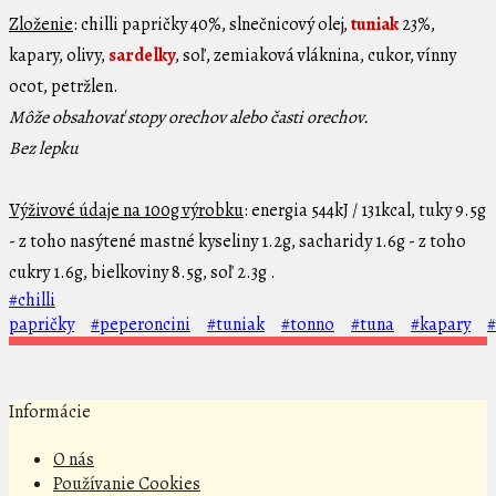
Zloženie
: chilli papričky 40%, slnečnicový olej,
tuniak
23%,
kapary, olivy,
sardelky
, soľ, zemiaková vláknina, cukor, vínny
ocot, petržlen.
Môže obsahovať stopy orechov alebo časti orechov.
Bez lepku
Výživové údaje na 100g výrobku
: energia 544kJ / 131kcal, tuky 9.5g
- z toho nasýtené mastné kyseliny 1.2g, sacharidy 1.6g - z toho
cukry 1.6g, bielkoviny 8.5g, soľ 2.3g .
#chilli
papričky
#peperoncini
#tuniak
#tonno
#tuna
#kapary
#
Informácie
O nás
Používanie Cookies