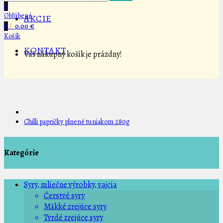
0
Obľúbené
AKCIE
0
/
0.00 €
Košík
KONTAKT
Váš nákupný košík je prázdny!
Chilli papričky plnené tuniakom 280g
Kategórie
Syry, mliečne výrobky, vajcia
Čerstvé syry
Mäkké zrejúce syry
Tvrdé zrejúce syry