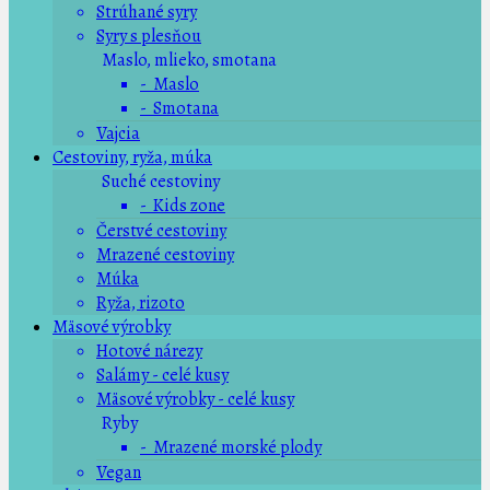
Strúhané syry
Syry s plesňou
Maslo, mlieko, smotana
- Maslo
- Smotana
Vajcia
Cestoviny, ryža, múka
Suché cestoviny
- Kids zone
Čerstvé cestoviny
Mrazené cestoviny
Múka
Ryža, rizoto
Mäsové výrobky
Hotové nárezy
Salámy - celé kusy
Mäsové výrobky - celé kusy
Ryby
- Mrazené morské plody
Vegan