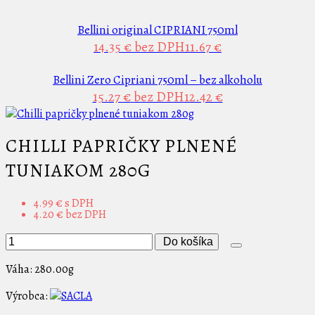
Bellini original CIPRIANI 750ml
14.35 €
bez DPH11.67 €
Bellini Zero Cipriani 750ml – bez alkoholu
15.27 €
bez DPH12.42 €
CHILLI PAPRIČKY PLNENÉ
TUNIAKOM 280G
4.99 €
s DPH
4.20 €
bez DPH
Do košíka
Váha:
280.00g
Výrobca: