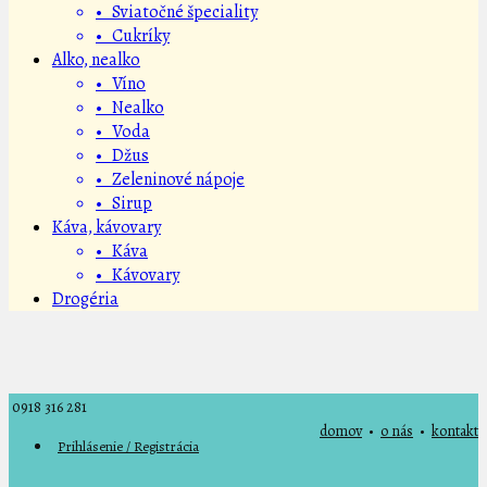
• Sviatočné špeciality
• Cukríky
Alko, nealko
• Víno
• Nealko
• Voda
• Džus
• Zeleninové nápoje
• Sirup
Káva, kávovary
• Káva
• Kávovary
Drogéria
0918 316 281
domov
•
o nás
•
kontakt
Prihlásenie / Registrácia