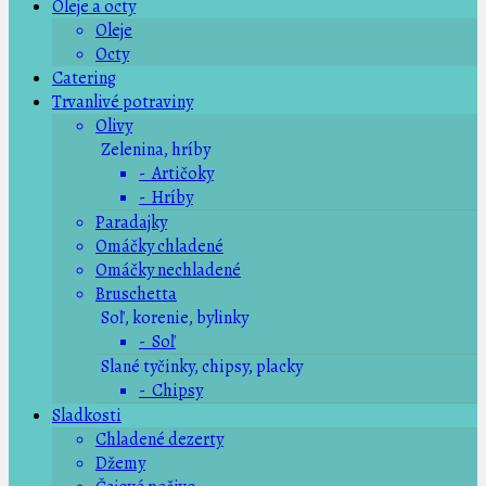
Oleje a octy
Oleje
Octy
Catering
Trvanlivé potraviny
Olivy
Zelenina, hríby
- Artičoky
- Hríby
Paradajky
Omáčky chladené
Omáčky nechladené
Bruschetta
Soľ, korenie, bylinky
- Soľ
Slané tyčinky, chipsy, placky
- Chipsy
Sladkosti
Chladené dezerty
Džemy