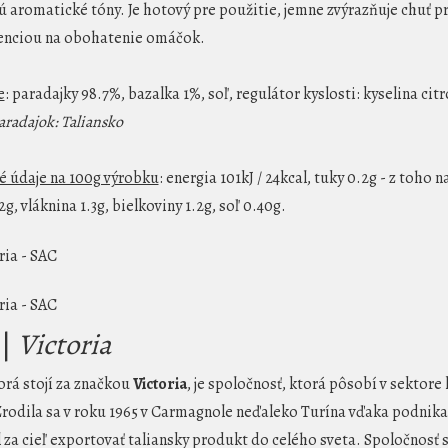
ú aromatické tóny. Je hotový pre použitie, jemne zvýrazňuje chuť pr
enciou na obohatenie omáčok.
e
: paradajky 98.7%, bazalka 1%, soľ, regulátor kyslosti: kyselina cit
aradajok: Taliansko
é údaje na 100g výrobku
: energia 101kJ / 24kcal, tuky 0.2g - z toho 
2g, vláknina 1.3g, bielkoviny 1.2g, soľ 0.40g.
 |
Victoria
torá stojí za značkou
Victoria
, je spoločnosť, ktorá pôsobí v sektor
Zrodila sa v roku 1965 v Carmagnole neďaleko Turína vďaka podnikate
l za cieľ exportovať taliansky produkt do celého sveta. Spoločnosť 