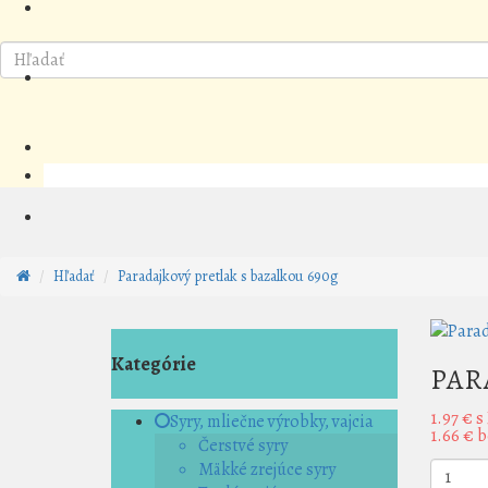
Hľadať
Paradajkový pretlak s bazalkou 690g
Kategórie
PAR
1.97 €
s
Syry, mliečne výrobky, vajcia
1.66 €
b
Čerstvé syry
Mäkké zrejúce syry