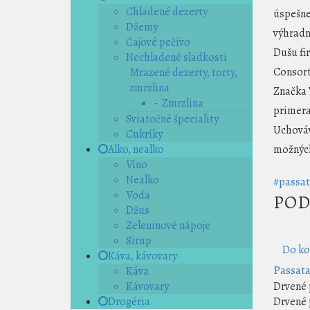
Chladené dezerty
úspešne
Džemy
výhradn
Čajové pečivo
Dušu fi
Nechladené sladkosti
Consort
Mrazené dezerty, torty,
zmrzlina
Značka
- Zmrzlina
primera
Sviatočné špeciality
Uchováv
Cukríky
Alko, nealko
možnýc
Víno
Nealko
#passat
Voda
POD
Džus
Zeleninové nápoje
Sirup
Do ko
Káva, kávovary
Passata
Káva
Kávovary
Drvené p
Drogéria
Drvené p