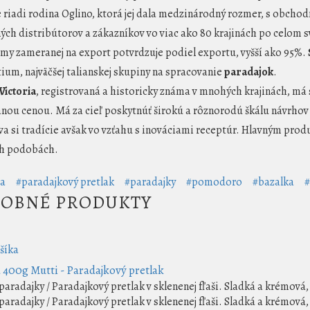
 riadi rodina Oglino, ktorá jej dala medzinárodný rozmer, s obcho
ých distribútorov a zákazníkov vo viac ako 80 krajinách po celom s
rmy zameranej na export potvrdzuje podiel exportu, vyšší ako 95%.
ium, najväčšej talianskej skupiny na spracovanie
paradajok
.
Victoria
, registrovaná a historicky známa v mnohých krajinách, má 
nou cenou. Má za cieľ poskytnúť širokú a rôznorodú škálu návrhov
a si tradície avšak vo vzťahu s inováciami receptúr. Hlavným pro
h podobách.
a
#paradajkový pretlak
#paradajky
#pomodoro
#bazalka
#
OBNÉ PRODUKTY
šíka
 400g Mutti - Paradajkový pretlak
aradajky / Paradajkový pretlak v sklenenej fľaši. Sladká a krémová,
aradajky / Paradajkový pretlak v sklenenej fľaši. Sladká a krémová,