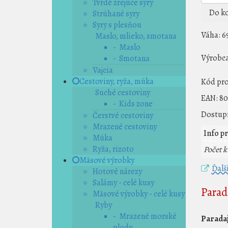
Tvrdé zrejúce syry
Do ko
Strúhané syry
Syry s plesňou
Váha:
6
Maslo, mlieko, smotana
- Maslo
Výrobca
- Smotana
Vajcia
Cestoviny, ryža, múka
Kód pr
Suché cestoviny
EAN:
80
- Kids zone
Dostupn
Čerstvé cestoviny
Mrazené cestoviny
Info pr
Múka
Ryža, rizoto
Počet k
Mäsové výrobky
Ďalš
Hotové nárezy
Salámy - celé kusy
Parad
Mäsové výrobky - celé kusy
Ryby
- Mrazené morské
Paradaj
plody