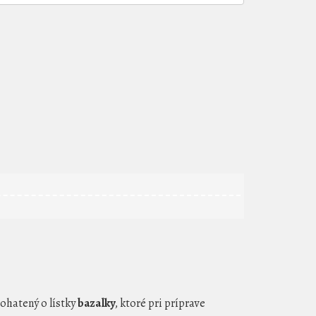
bohatený o lístky
bazalky
, ktoré pri príprave