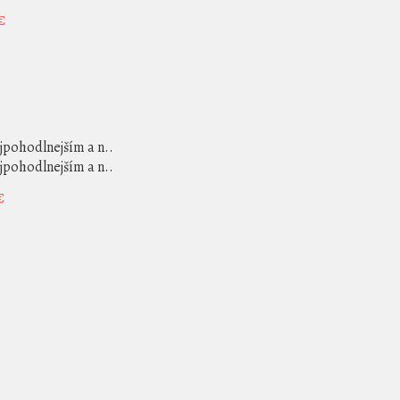
€
jpohodlnejším a n..
jpohodlnejším a n..
€