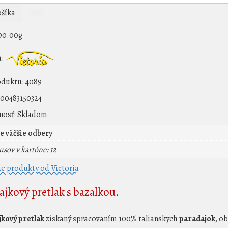
šíka
90.00g
:
oduktu:
4089
00483150324
osť:
Skladom
e väčšie odbery
usov v kartóne: 12
ie produkty od Victoria
ajkový pretlak s bazalkou.
kový pretlak
získaný spracovaním 100% talianskych
paradajok
, o