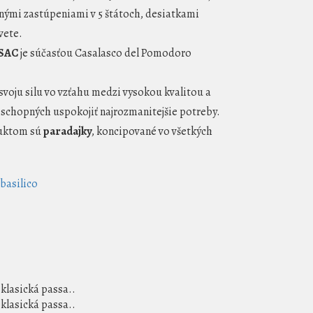
dnými zastúpeniami v 5 štátoch, desiatkami
vete.
SAC
je súčasťou Casalasco del Pomodoro
svoju silu vo vzťahu medzi vysokou kvalitou a
 schopných uspokojiť najrozmanitejšie potreby.
duktom sú
paradajky
, koncipované vo všetkých
basilico
 klasická passa..
 klasická passa..