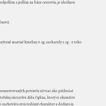
edjedlám a jedlám na báze cestovín, je ideálnou
rónová.
nasýtené mastné kyseliny 0.1g, sacharidy 3.7g - z toho
e konzervovaných potravín už viac ako päťdesiat
ľskej iniciatíve Alda Oglina, ktorý si okamžite
si zachováva svoj rodinný charakter a dodnes ju