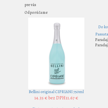
pre vás
Odporúčame
Do ko
Passata
Paradaj
Paradaj
Bellini original CIPRIANI 750ml
14.35 €
bez DPH11.67 €