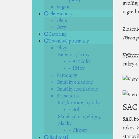
uvoľňuj
Vegan
ingredi
Oleje a octy
Oleje
Octy
Zloženi
Catering
Pôvod p
Trvanlivé potraviny
Olivy
Zelenina, hríby
Výživov
- Artičoky
cukry 3.
- Hríby
Paradajky
Omáčky chladené
Omáčky nechladené
Bruschetta
Soľ, korenie, bylinky
SAC
- Soľ
Slané tyčinky, chipsy,
SAC
, k
placky
rokov. 
- Chipsy
stanovi
Sladkosti