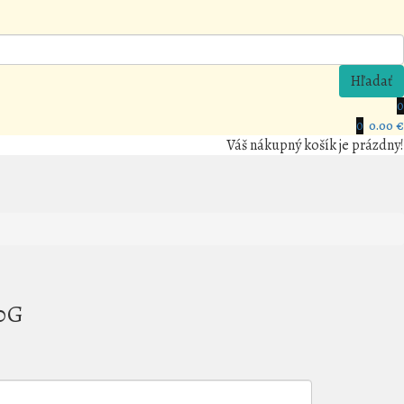
Hľadať
0
0
0.00 €
Váš nákupný košík je prázdny!
0G