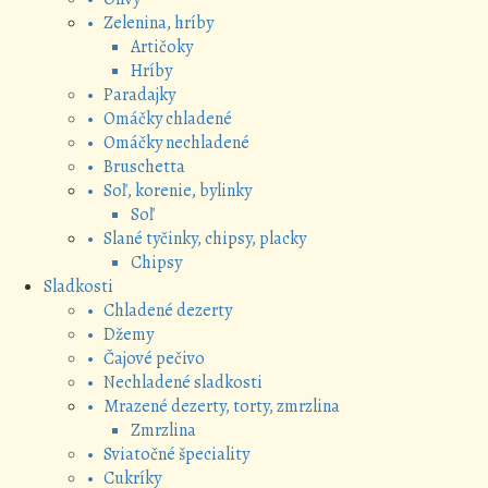
• Zelenina, hríby
Artičoky
Hríby
• Paradajky
• Omáčky chladené
• Omáčky nechladené
• Bruschetta
• Soľ, korenie, bylinky
Soľ
• Slané tyčinky, chipsy, placky
Chipsy
Sladkosti
• Chladené dezerty
• Džemy
• Čajové pečivo
• Nechladené sladkosti
• Mrazené dezerty, torty, zmrzlina
Zmrzlina
• Sviatočné špeciality
• Cukríky