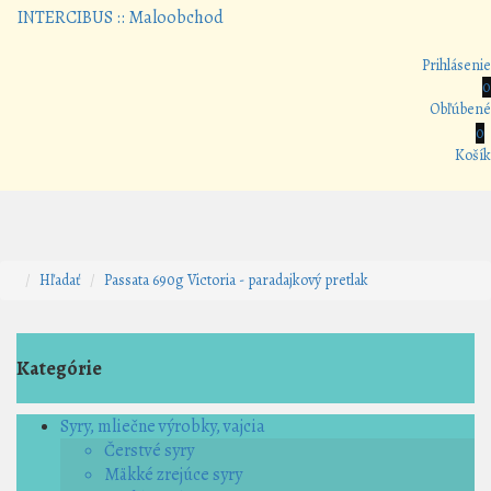
Prihlásenie
0
Obľúbené
0
Košík
Hľadať
Passata 690g Victoria - paradajkový pretlak
Kategórie
Syry, mliečne výrobky, vajcia
Čerstvé syry
Mäkké zrejúce syry