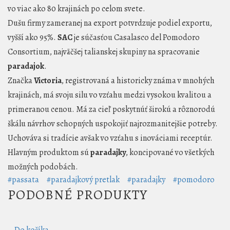
vo viac ako 80 krajinách po celom svete.
Dušu firmy zameranej na export potvrdzuje podiel exportu,
vyšší ako 95%.
SAC
je súčasťou Casalasco del Pomodoro
Consortium, najväčšej talianskej skupiny na spracovanie
paradajok
.
Značka
Victoria
, registrovaná a historicky známa v mnohých
krajinách, má svoju silu vo vzťahu medzi vysokou kvalitou a
primeranou cenou. Má za cieľ poskytnúť širokú a rôznorodú
škálu návrhov schopných uspokojiť najrozmanitejšie potreby.
Uchováva si tradície avšak vo vzťahu s inováciami receptúr.
Hlavným produktom sú
paradajky
, koncipované vo všetkých
možných podobách.
#passata
#paradajkový pretlak
#paradajky
#pomodoro
PODOBNÉ PRODUKTY