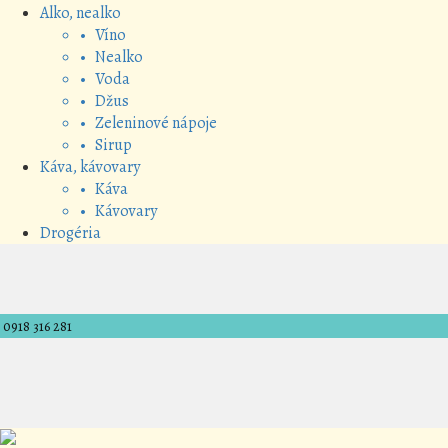
Alko, nealko
• Víno
• Nealko
• Voda
• Džus
• Zeleninové nápoje
• Sirup
Káva, kávovary
• Káva
• Kávovary
Drogéria
0918 316 281