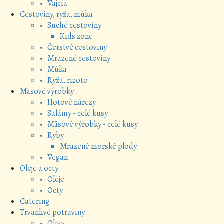
• Vajcia
Cestoviny, ryža, múka
• Suché cestoviny
Kids zone
• Čerstvé cestoviny
• Mrazené cestoviny
• Múka
• Ryža, rizoto
Mäsové výrobky
• Hotové nárezy
• Salámy - celé kusy
• Mäsové výrobky - celé kusy
• Ryby
Mrazené morské plody
• Vegan
Oleje a octy
• Oleje
• Octy
Catering
Trvanlivé potraviny
• Olivy