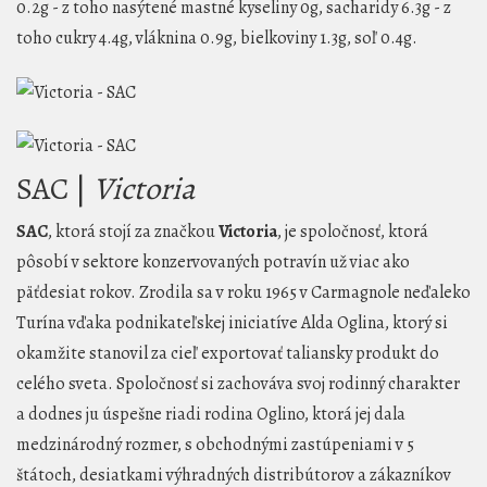
0.2g - z toho nasýtené mastné kyseliny 0g, sacharidy 6.3g - z
toho cukry 4.4g, vláknina 0.9g, bielkoviny 1.3g, soľ 0.4g.
SAC |
Victoria
SAC
, ktorá stojí za značkou
Victoria
, je spoločnosť, ktorá
pôsobí v sektore konzervovaných potravín už viac ako
päťdesiat rokov. Zrodila sa v roku 1965 v Carmagnole neďaleko
Turína vďaka podnikateľskej iniciatíve Alda Oglina, ktorý si
okamžite stanovil za cieľ exportovať taliansky produkt do
celého sveta. Spoločnosť si zachováva svoj rodinný charakter
a dodnes ju úspešne riadi rodina Oglino, ktorá jej dala
medzinárodný rozmer, s obchodnými zastúpeniami v 5
štátoch, desiatkami výhradných distribútorov a zákazníkov