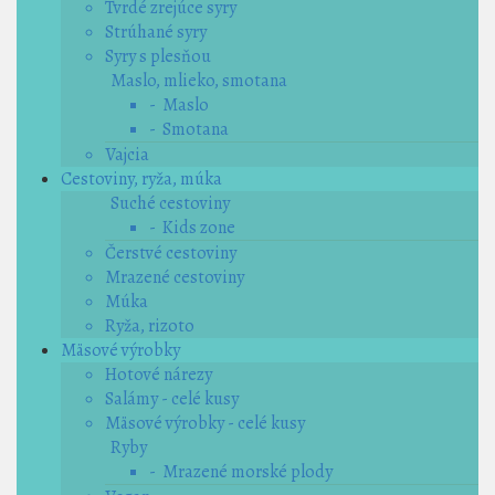
Tvrdé zrejúce syry
Strúhané syry
Syry s plesňou
Maslo, mlieko, smotana
- Maslo
- Smotana
Vajcia
Cestoviny, ryža, múka
Suché cestoviny
- Kids zone
Čerstvé cestoviny
Mrazené cestoviny
Múka
Ryža, rizoto
Mäsové výrobky
Hotové nárezy
Salámy - celé kusy
Mäsové výrobky - celé kusy
Ryby
- Mrazené morské plody