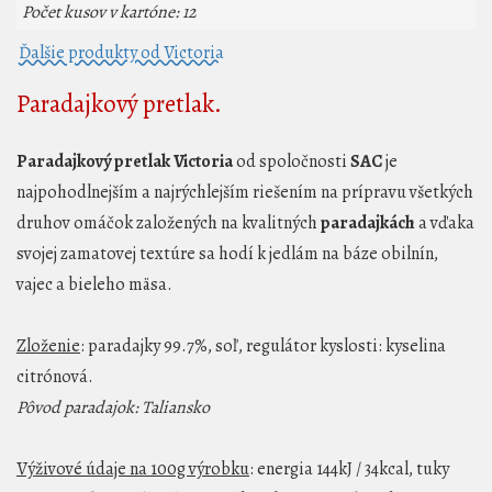
Počet kusov v kartóne: 12
Ďalšie produkty od Victoria
Paradajkový pretlak.
Paradajkový pretlak Victoria
od spoločnosti
SAC
je
najpohodlnejším a najrýchlejším riešením na prípravu všetkých
druhov omáčok založených na kvalitných
paradajkách
a vďaka
svojej zamatovej textúre sa hodí k jedlám na báze obilnín,
vajec a bieleho mäsa.
Zloženie
: paradajky 99.7%, soľ, regulátor kyslosti: kyselina
citrónová.
Pôvod paradajok: Taliansko
Výživové údaje na 100g výrobku
: energia 144kJ / 34kcal, tuky