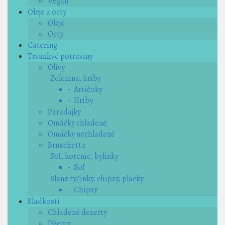
Vegan
Oleje a octy
Oleje
Octy
Catering
Trvanlivé potraviny
Olivy
Zelenina, hríby
- Artičoky
- Hríby
Paradajky
Omáčky chladené
Omáčky nechladené
Bruschetta
Soľ, korenie, bylinky
- Soľ
Slané tyčinky, chipsy, placky
- Chipsy
Sladkosti
Chladené dezerty
Džemy