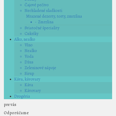
Čajové pečivo
Nechladené sladkosti
Mrazené dezerty, torty, zmrzlina
- Zmrzlina
Sviatočné špeciality
Cukríky
Alko, nealko
Víno
Nealko
Voda
Džus
Zeleninové nápoje
Sirup
Káva, kávovary
Káva
Kávovary
Drogéria
pre vás
Odporúčame