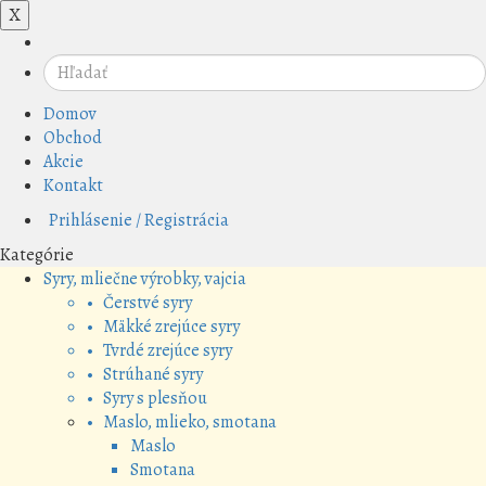
X
Domov
Obchod
Akcie
Kontakt
Prihlásenie / Registrácia
Kategórie
Syry, mliečne výrobky, vajcia
• Čerstvé syry
• Mäkké zrejúce syry
• Tvrdé zrejúce syry
• Strúhané syry
• Syry s plesňou
• Maslo, mlieko, smotana
Maslo
Smotana