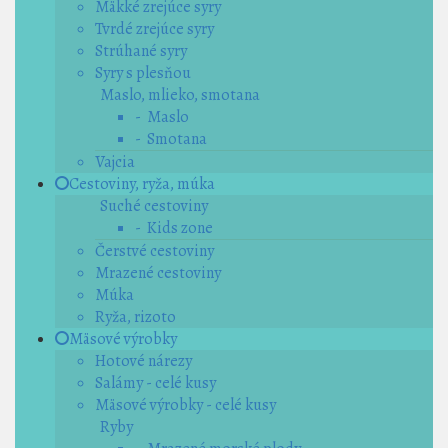
Mäkké zrejúce syry
Tvrdé zrejúce syry
Strúhané syry
Syry s plesňou
Maslo, mlieko, smotana
- Maslo
- Smotana
Vajcia
Cestoviny, ryža, múka
Suché cestoviny
- Kids zone
Čerstvé cestoviny
Mrazené cestoviny
Múka
Ryža, rizoto
Mäsové výrobky
Hotové nárezy
Salámy - celé kusy
Mäsové výrobky - celé kusy
Ryby