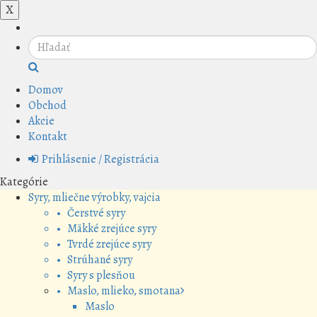
X
Domov
Obchod
Akcie
Kontakt
Prihlásenie / Registrácia
Kategórie
Syry, mliečne výrobky, vajcia
• Čerstvé syry
• Mäkké zrejúce syry
• Tvrdé zrejúce syry
• Strúhané syry
• Syry s plesňou
• Maslo, mlieko, smotana
Maslo