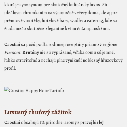
ktorá je synonymom pre skutočný kulinársky luxus. Sú
ideálnym chrumkaním na výnimočné večery doma, ale aj pre
prémiové vinotéky, hotelové bary, svadby a catering, kde sa
žiada niečo skutočne elegantné k vínu či šampanskému.
Crostini
sa pečú podľa rodinnej receptúry priamo v regióne
Piemont
.
Krutóny
nie sú vyprážané, vďaka čomu sú jemné,
ľahko stráviteľné a nechajú plne vyniknúť noblesný hľuzovkový
profil.
Luxusný chuťový zážitok
Crostini
obsahujú 1% prírodnej arómy z pravej
bielej