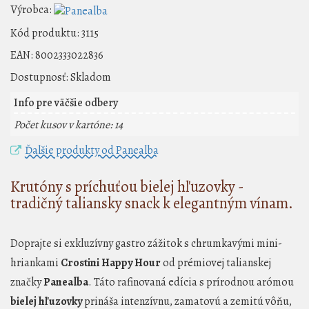
Výrobca:
Kód produktu:
3115
EAN:
8002333022836
Dostupnosť:
Skladom
Info pre väčšie odbery
Počet kusov v kartóne: 14
Ďalšie produkty od Panealba
Krutóny s príchuťou bielej hľuzovky -
tradičný taliansky snack k elegantným vínam.
Doprajte si exkluzívny gastro zážitok s chrumkavými mini-
hriankami
Crostini Happy Hour
od prémiovej talianskej
značky
Panealba
. Táto rafinovaná edícia s prírodnou arómou
bielej hľuzovky
prináša intenzívnu, zamatovú a zemitú vôňu,