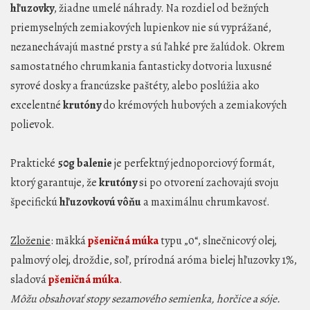
hľuzovky
, žiadne umelé náhrady. Na rozdiel od bežných
priemyselných zemiakových lupienkov nie sú vyprážané,
nezanechávajú mastné prsty a sú ľahké pre žalúdok. Okrem
samostatného chrumkania fantasticky dotvoria luxusné
syrové dosky a francúzske paštéty, alebo poslúžia ako
excelentné
krutóny
do krémových hubových a zemiakových
polievok.
Praktické
50g balenie
je perfektný jednoporciový formát,
ktorý garantuje, že
krutóny
si po otvorení zachovajú svoju
špecifickú
hľuzovkovú vôňu
a maximálnu chrumkavosť.
Zloženie
: mäkká
pšeničná múka
typu „0“, slnečnicový olej,
palmový olej, droždie, soľ, prírodná aróma bielej hľuzovky 1%,
sladová
pšeničná múka
.
Môžu obsahovať stopy sezamového semienka, horčice a sóje.