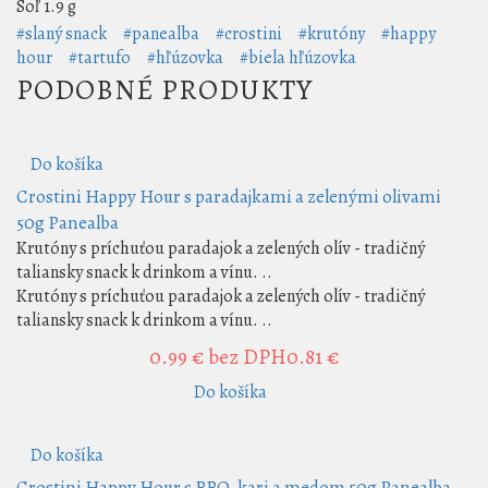
Soľ
1.9 g
#slaný snack
#panealba
#crostini
#krutóny
#happy
hour
#tartufo
#hľúzovka
#biela hľúzovka
PODOBNÉ PRODUKTY
Do košíka
Crostini Happy Hour s paradajkami a zelenými olivami
50g Panealba
Krutóny s príchuťou paradajok a zelených olív - tradičný
taliansky snack k drinkom a vínu. ..
Krutóny s príchuťou paradajok a zelených olív - tradičný
taliansky snack k drinkom a vínu. ..
0.99 €
bez DPH0.81 €
Do košíka
Do košíka
Crostini Happy Hour s BBQ, kari a medom 50g Panealba