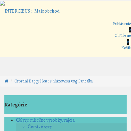
Prihlásenie
0
Obľúbené
0
Košík
Crostini Happy Hour s hľúzovkou 50g Panealba
Kategórie
Syry, mliečne výrobky, vajcia
Čerstvé syry