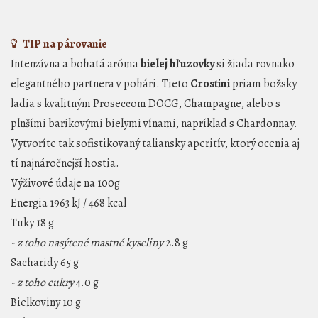
TIP na párovanie
Intenzívna a bohatá aróma
bielej hľuzovky
si žiada rovnako
elegantného partnera v pohári. Tieto
Crostini
priam božsky
ladia s kvalitným Proseccom DOCG, Champagne, alebo s
plnšími barikovými bielymi vínami, napríklad s Chardonnay.
Vytvoríte tak sofistikovaný taliansky aperitív, ktorý ocenia aj
tí najnáročnejší hostia.
Výživové údaje
na 100g
Energia
1963 kJ / 468 kcal
Tuky
18 g
- z toho nasýtené mastné kyseliny
2.8 g
Sacharidy
65 g
- z toho cukry
4.0 g
Bielkoviny
10 g