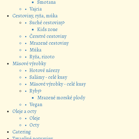
Smotana
• Vajcia
Cestoviny, ryža, múka
• Suché cestoviny
Kids zone
• Čerstvé cestoviny
• Mrazené cestoviny
• Múka
• Ryža, rizoto
Mäsové výrobky
• Hotové nárezy
• Salámy - celé kusy
• Mäsové výrobky - celé kusy
• Ryby
Mrazené morské plody
• Vegan
Oleje a octy
• Oleje
• Octy
Catering
Trvanlivé potraviny