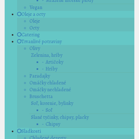
- Mrazené morské plody
Vegan
Oleje a octy
Oleje
Octy
Catering
Trvanlivé potraviny
Olivy
Zelenina, hríby
- Artičoky
- Hríby
Paradajky
Omáčky chladené
Omáčky nechladené
Bruschetta
Soľ, korenie, bylinky
- Soľ
Slané tyčinky, chipsy, placky
- Chipsy
Sladkosti
Chladené dezerty