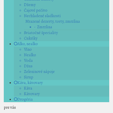
Džemy
Čajové pečivo
Nechladené sladkosti
Mrazené dezerty, torty, zmrzlina
- Zmrzlina
Sviatočné špeciality
Cukríky
Alko, nealko
Víno
Nealko
Voda
Džus
Zeleninové nápoje
Sirup
Káva, kávovary
Káva
Kávovary
Drogéria
pre vás