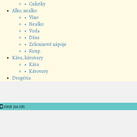
• Cukríky
Alko, nealko
• Víno
• Nealko
• Voda
• Džus
• Zeleninové nápoje
• Sirup
Káva, kávovary
• Káva
• Kávovary
Drogéria
0918 316 281