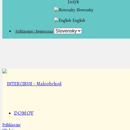
Jazyk
Slovensky
English
Prihlásenie / Registrácia
DOMOV
Prihlásenie