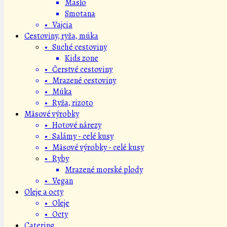
Maslo
Smotana
• Vajcia
Cestoviny, ryža, múka
• Suché cestoviny
Kids zone
• Čerstvé cestoviny
• Mrazené cestoviny
• Múka
• Ryža, rizoto
Mäsové výrobky
• Hotové nárezy
• Salámy - celé kusy
• Mäsové výrobky - celé kusy
• Ryby
Mrazené morské plody
• Vegan
Oleje a octy
• Oleje
• Octy
Catering