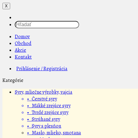
X
Domov
Obchod
Akcie
Kontakt
Prihlásenie / Registrácia
Kategórie
Syry, mliečne výrobky, vajcia
• Čerstvé syry
• Mäkké zrejúce syry
• Tvrdé zrejúce syry
• Strúhané syry
• Syry s plesňou
• Maslo, mlieko, smotana