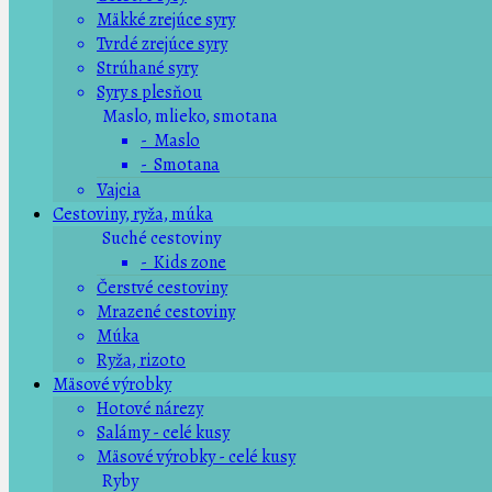
Mäkké zrejúce syry
Tvrdé zrejúce syry
Strúhané syry
Syry s plesňou
Maslo, mlieko, smotana
- Maslo
- Smotana
Vajcia
Cestoviny, ryža, múka
Suché cestoviny
- Kids zone
Čerstvé cestoviny
Mrazené cestoviny
Múka
Ryža, rizoto
Mäsové výrobky
Hotové nárezy
Salámy - celé kusy
Mäsové výrobky - celé kusy
Ryby