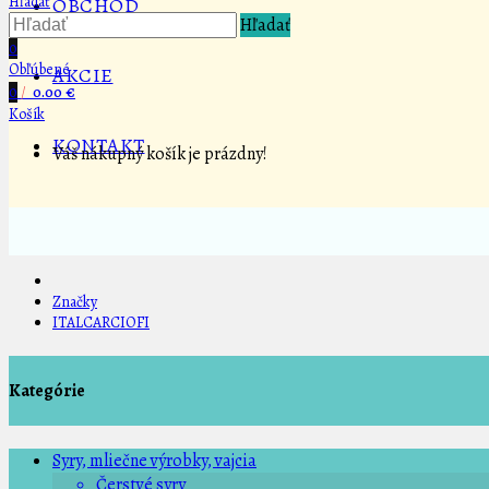
Hľadať
OBCHOD
Hľadať
0
Obľúbené
AKCIE
0
/
0.00 €
Košík
KONTAKT
Váš nákupný košík je prázdny!
Značky
ITALCARCIOFI
Kategórie
Syry, mliečne výrobky, vajcia
Čerstvé syry