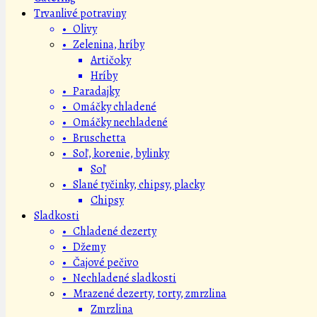
Trvanlivé potraviny
• Olivy
• Zelenina, hríby
Artičoky
Hríby
• Paradajky
• Omáčky chladené
• Omáčky nechladené
• Bruschetta
• Soľ, korenie, bylinky
Soľ
• Slané tyčinky, chipsy, placky
Chipsy
Sladkosti
• Chladené dezerty
• Džemy
• Čajové pečivo
• Nechladené sladkosti
• Mrazené dezerty, torty, zmrzlina
Zmrzlina