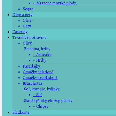
- Mrazené morské plody
Vegan
Oleje a octy
Oleje
Octy
Catering
Trvanlivé potraviny
Olivy
Zelenina, hríby
- Artičoky
- Hríby
Paradajky
Omáčky chladené
Omáčky nechladené
Bruschetta
Soľ, korenie, bylinky
- Soľ
Slané tyčinky, chipsy, placky
- Chipsy
Sladkosti