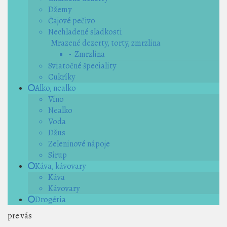
Džemy
Čajové pečivo
Nechladené sladkosti
Mrazené dezerty, torty, zmrzlina
- Zmrzlina
Sviatočné špeciality
Cukríky
Alko, nealko
Víno
Nealko
Voda
Džus
Zeleninové nápoje
Sirup
Káva, kávovary
Káva
Kávovary
Drogéria
pre vás