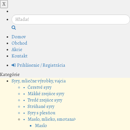
X
Domov
Obchod
Akcie
Kontakt
Prihlásenie / Registrácia
Kategórie
Syry, mliečne výrobky, vajcia
• Čerstvé syry
• Mäkké zrejúce syry
• Tvrdé zrejúce syry
• Strúhané syry
• Syry s plesňou
• Maslo, mlieko, smotana
Maslo