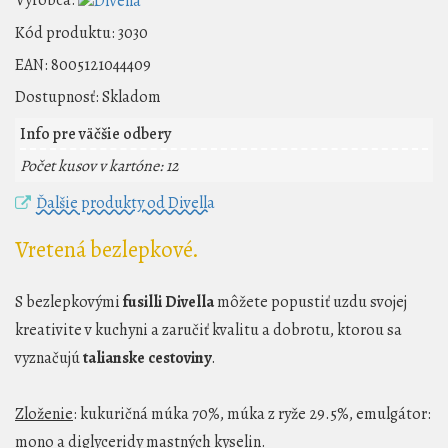
Kód produktu:
3030
EAN:
8005121044409
Dostupnosť:
Skladom
Info pre väčšie odbery
Počet kusov v kartóne: 12
Ďalšie produkty od Divella
Vretená bezlepkové.
S bezlepkovými
fusilli Divella
môžete popustiť uzdu svojej
kreativite v kuchyni a zaručiť kvalitu a dobrotu, ktorou sa
vyznačujú
talianske cestoviny
.
Zloženie
: kukuričná múka 70%, múka z ryže 29.5%, emulgátor:
mono a diglyceridy mastných kyselin.