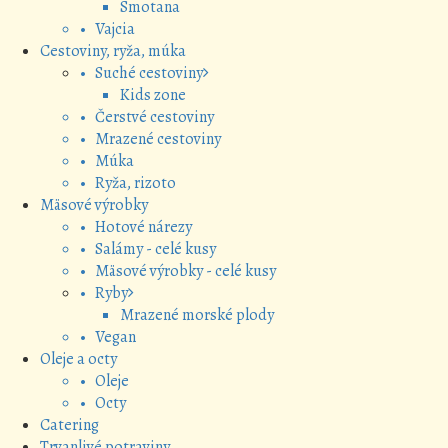
Smotana
• Vajcia
Cestoviny, ryža, múka
• Suché cestoviny
Kids zone
• Čerstvé cestoviny
• Mrazené cestoviny
• Múka
• Ryža, rizoto
Mäsové výrobky
• Hotové nárezy
• Salámy - celé kusy
• Mäsové výrobky - celé kusy
• Ryby
Mrazené morské plody
• Vegan
Oleje a octy
• Oleje
• Octy
Catering
Trvanlivé potraviny