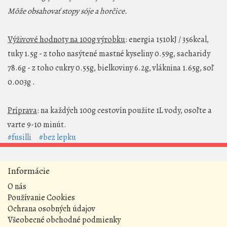
Môže obsahovať stopy sóje a horčice.
Výživové hodnoty na 100g výrobku
: energia 1510kJ / 356kcal,
tuky 1.5g - z toho nasýtené mastné kyseliny 0.59g, sacharidy
78.6g - z toho cukry 0.55g, bielkoviny 6.2g, vláknina 1.65g, soľ
0.003g .
Príprava
: na každých 100g cestovín použite 1L vody, osoľte a
varte 9-10 minút.
#fusilli
#bez lepku
Informácie
O nás
Používanie Cookies
Ochrana osobných údajov
Všeobecné obchodné podmienky