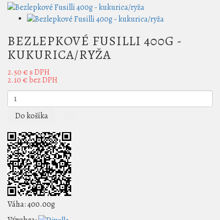
BEZLEPKOVÉ FUSILLI 400G -
KUKURICA/RYŽA
2.50 €
s DPH
2.10 €
bez DPH
Do košíka
Váha:
400.00g
Výrobca: