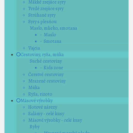
Mäkké zrejúce syry
Tvrdé zrejúce syry
Strúhané syry
Syry s plesňou
Maslo, mlieko, smotana
- Maslo
- Smotana
Vajcia
Cestoviny, ryža, múka
Suché cestoviny
- Kids zone
Čerstvé cestoviny
Mrazené cestoviny
Múka
Ryža, rizoto
Mäsové výrobky
Hotové nárezy
Salámy - celé kusy
Mäsové výrobky - celé kusy
Ryby