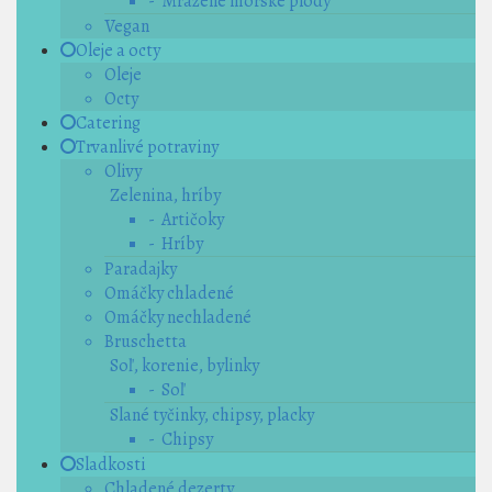
- Mrazené morské plody
Vegan
Oleje a octy
Oleje
Octy
Catering
Trvanlivé potraviny
Olivy
Zelenina, hríby
- Artičoky
- Hríby
Paradajky
Omáčky chladené
Omáčky nechladené
Bruschetta
Soľ, korenie, bylinky
- Soľ
Slané tyčinky, chipsy, placky
- Chipsy
Sladkosti
Chladené dezerty