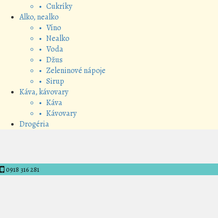
• Cukríky
Alko, nealko
• Víno
• Nealko
• Voda
• Džus
• Zeleninové nápoje
• Sirup
Káva, kávovary
• Káva
• Kávovary
Drogéria
0918 316 281