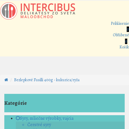
Prihlásenie
0
Obľúbené
0
Košík
Bezlepkové Fusilli 400g - kukurica/ryža
Kategórie
Syry, mliečne výrobky, vajcia
Čerstvé syry