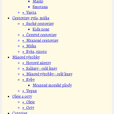
Maslo
Smotana
• Vajcia
Cestoviny, ryža, múka
• Suché cestoviny
Kids zone
• Čerstvé cestoviny
• Mrazené cestoviny
• Múka
• Ryža, rizoto
Mäsové výrobky
• Hotové nárezy
• Salámy - celé kusy
• Mäsové výrobky - celé kusy
• Ryby
Mrazené morské plody
• Vegan
Oleje a octy
• Oleje
• Octy
Catering