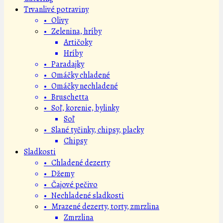
Trvanlivé potraviny
• Olivy
• Zelenina, hríby
Artičoky
Hríby
• Paradajky
• Omáčky chladené
• Omáčky nechladené
• Bruschetta
• Soľ, korenie, bylinky
Soľ
• Slané tyčinky, chipsy, placky
Chipsy
Sladkosti
• Chladené dezerty
• Džemy
• Čajové pečivo
• Nechladené sladkosti
• Mrazené dezerty, torty, zmrzlina
Zmrzlina