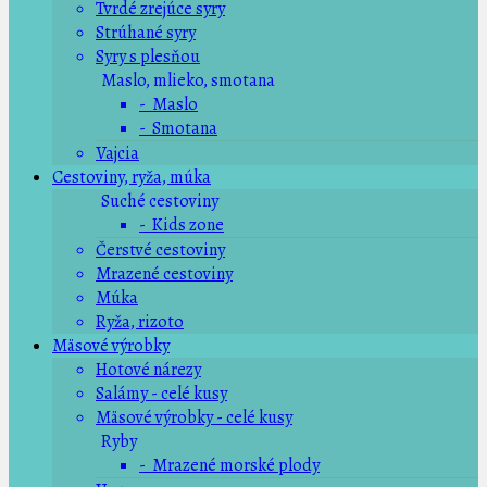
Tvrdé zrejúce syry
Strúhané syry
Syry s plesňou
Maslo, mlieko, smotana
- Maslo
- Smotana
Vajcia
Cestoviny, ryža, múka
Suché cestoviny
- Kids zone
Čerstvé cestoviny
Mrazené cestoviny
Múka
Ryža, rizoto
Mäsové výrobky
Hotové nárezy
Salámy - celé kusy
Mäsové výrobky - celé kusy
Ryby
- Mrazené morské plody