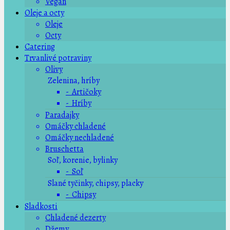
Vegan
Oleje a octy
Oleje
Octy
Catering
Trvanlivé potraviny
Olivy
Zelenina, hríby
- Artičoky
- Hríby
Paradajky
Omáčky chladené
Omáčky nechladené
Bruschetta
Soľ, korenie, bylinky
- Soľ
Slané tyčinky, chipsy, placky
- Chipsy
Sladkosti
Chladené dezerty
Džemy