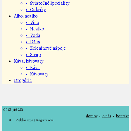
• Sviatočné špeciality
• Cukríky
Alko, nealko
• Víno
• Nealko
• Voda
• Džus
• Zeleninové nápoje
• Sirup
Káva, kávovary
• Káva
• Kávovary
Drogéria
0918 316 281
domov
•
o nás
•
kontakt
Prihlásenie / Registrácia