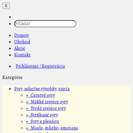
X
Domov
Obchod
Akcie
Kontakt
Prihlásenie / Registrácia
Kategórie
Syry, mliečne výrobky, vajcia
• Čerstvé syry
• Mäkké zrejúce syry
• Tvrdé zrejúce syry
• Strúhané syry
• Syry s plesňou
• Maslo, mlieko, smotana