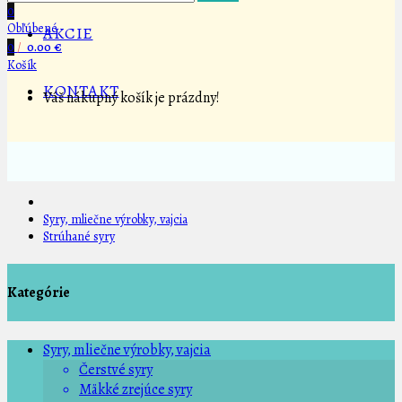
0
Obľúbené
AKCIE
0
/
0.00 €
Košík
KONTAKT
Váš nákupný košík je prázdny!
Syry, mliečne výrobky, vajcia
Strúhané syry
Kategórie
Syry, mliečne výrobky, vajcia
Čerstvé syry
Mäkké zrejúce syry