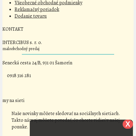
Všeobecné obchodné podmienky
Reklamačný poriadok
Dodanie tovaru
KONTAKT
INTERCIBUS s. r. o.
maloobchodný predaj
Senecká cesta 24/B, 931 01 Šamorín
0918 316 281
my na sieti
Naše novinky môžete sledovať na sociálnych sietiach.
Takto nám aj môžete povedať, čo chcete vidieť v našej
X
ponuke.