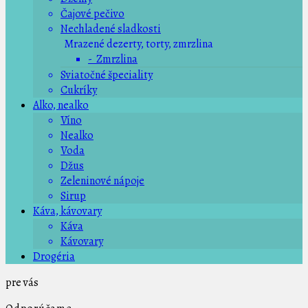
Čajové pečivo
Nechladené sladkosti
Mrazené dezerty, torty, zmrzlina
- Zmrzlina
Sviatočné špeciality
Cukríky
Alko, nealko
Víno
Nealko
Voda
Džus
Zeleninové nápoje
Sirup
Káva, kávovary
Káva
Kávovary
Drogéria
pre vás