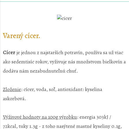
Varený cícer.
Cícer
je jednou z najstarších potravín, používa sa už viac
ako sedemtisíc rokov, vyživuje nás množstvom bielkovín a
dodáva nám nezabudnuteľnú chuť.
Zloženie
: cícer, voda, soľ, antioxidant: kyselina
askorbová.
Výživové hodnoty na 100g výrobku
: energia 303kJ /
72kcal, tuky 1.3g - z toho nasýtené mastné kyseliny 0.1g,