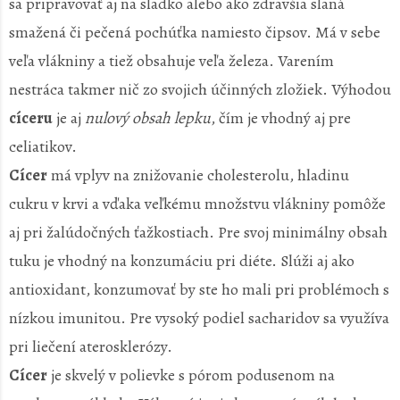
sa pripravovať aj na sladko alebo ako zdravšia slaná
smažená či pečená pochúťka namiesto čipsov. Má v sebe
veľa vlákniny a tiež obsahuje veľa železa. Varením
nestráca takmer nič zo svojich účinných zložiek. Výhodou
cíceru
je aj
nulový obsah lepku
, čím je vhodný aj pre
celiatikov.
Cícer
má vplyv na znižovanie cholesterolu, hladinu
cukru v krvi a vďaka veľkému množstvu vlákniny pomôže
aj pri žalúdočných ťažkostiach. Pre svoj minimálny obsah
tuku je vhodný na konzumáciu pri diéte. Slúži aj ako
antioxidant, konzumovať by ste ho mali pri problémoch s
nízkou imunitou. Pre vysoký podiel sacharidov sa využíva
pri liečení aterosklerózy.
Cícer
je skvelý v polievke s pórom podusenom na