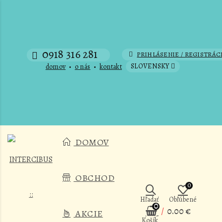
0918 316 281
PRIHLÁSENIE / REGISTRÁC
SLOVENSKY
domov
•
o nás
•
kontakt
DOMOV
OBCHOD
0
Hľadať
Obľúbené
0
/
0.00 €
AKCIE
Košík