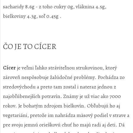
sacharidy 8.6g - z toho cukry 0g, vláknina 4.5g,
bielkoviny 4.3g, soľ 0.45g .
ČO JE TO CÍCER
Cícer
je veľmi ľahko stráviteľnou strukovinou, ktorý
zároveň nespôsobuje žalúdočné problémy. Pochádza zo
stredovýchodu a preto tam zostal i nateraz jednou z
najobľúbenejších potravín. Známy je už viac ako 7000
rokov. Je bohatým zdrojom bielkovín. Obľubujú ho aj
vegetariáni, pretože im nahrádza mäsový podiel v strave a
pre svoju jemnú orieškovú chuť ho majú radi aj deti. Dá