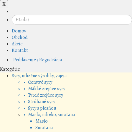
X
Domov
Obchod
Akcie
Kontakt
Prihlásenie / Registrácia
Kategórie
Syry, mliečne výrobky, vajcia
• Čerstvé syry
• Mäkké zrejúce syry
• Tvrdé zrejúce syry
• Strúhané syry
• Syry s plesňou
• Maslo, mlieko, smotana
Maslo
Smotana