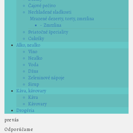
Čajové pečivo
Nechladené sladkosti
Mrazené dezerty, torty, zmrzlina
- Zmrzlina
Sviatočné špeciality
Cukríky
Alko, nealko
Víno
Nealko
Voda
Džus
Zeleninové nápoje
Sirup
Káva, kávovary
Káva
Kávovary
Drogéria
pre vás
Odporúčame