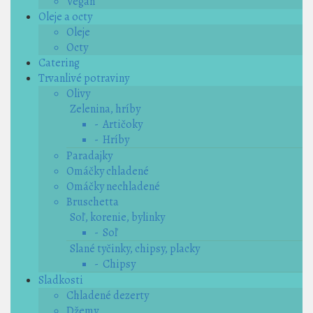
Vegan
Oleje a octy
Oleje
Octy
Catering
Trvanlivé potraviny
Olivy
Zelenina, hríby
- Artičoky
- Hríby
Paradajky
Omáčky chladené
Omáčky nechladené
Bruschetta
Soľ, korenie, bylinky
- Soľ
Slané tyčinky, chipsy, placky
- Chipsy
Sladkosti
Chladené dezerty
Džemy