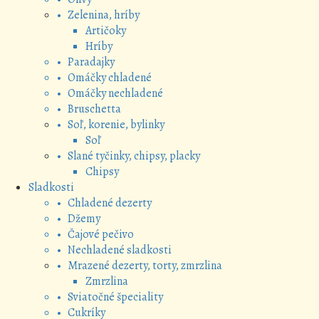
• Zelenina, hríby
Artičoky
Hríby
• Paradajky
• Omáčky chladené
• Omáčky nechladené
• Bruschetta
• Soľ, korenie, bylinky
Soľ
• Slané tyčinky, chipsy, placky
Chipsy
Sladkosti
• Chladené dezerty
• Džemy
• Čajové pečivo
• Nechladené sladkosti
• Mrazené dezerty, torty, zmrzlina
Zmrzlina
• Sviatočné špeciality
• Cukríky