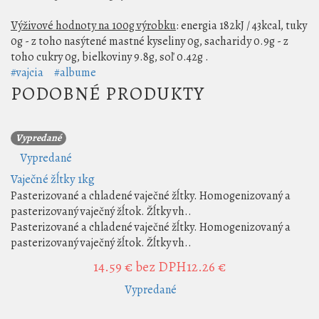
Výživové hodnoty na 100g výrobku
: energia 182kJ / 43kcal, tuky
0g - z toho nasýtené mastné kyseliny 0g, sacharidy 0.9g - z
toho cukry 0g, bielkoviny 9.8g, soľ 0.42g .
#vajcia
#albume
PODOBNÉ PRODUKTY
Vypredané
Vypredané
Vaječné žĺtky 1kg
Pasterizované a chladené vaječné žĺtky. Homogenizovaný a
pasterizovaný vaječný žĺtok. Žĺtky vh..
Pasterizované a chladené vaječné žĺtky. Homogenizovaný a
pasterizovaný vaječný žĺtok. Žĺtky vh..
14.59 €
bez DPH12.26 €
Vypredané