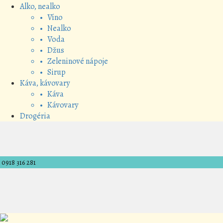
Alko, nealko
• Víno
• Nealko
• Voda
• Džus
• Zeleninové nápoje
• Sirup
Káva, kávovary
• Káva
• Kávovary
Drogéria
0918 316 281