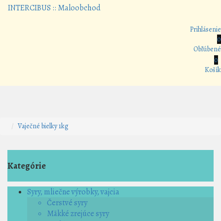
Prihlásenie
0
Obľúbené
0
Košík
Vaječné bielky 1kg
Kategórie
Syry, mliečne výrobky, vajcia
Čerstvé syry
Mäkké zrejúce syry