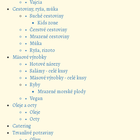
• Vajcia
Cestoviny, ryža, múka
• Suché cestoviny
Kids zone
• Čerstvé cestoviny
• Mrazené cestoviny
• Múka
• Ryža, rizoto
Mäsové výrobky
• Hotové nárezy
• Salámy - celé kusy
• Mäsové výrobky - celé kusy
• Ryby
Mrazené morské plody
• Vegan
Oleje a octy
• Oleje
• Octy
Catering
Trvanlivé potraviny
• Olivy