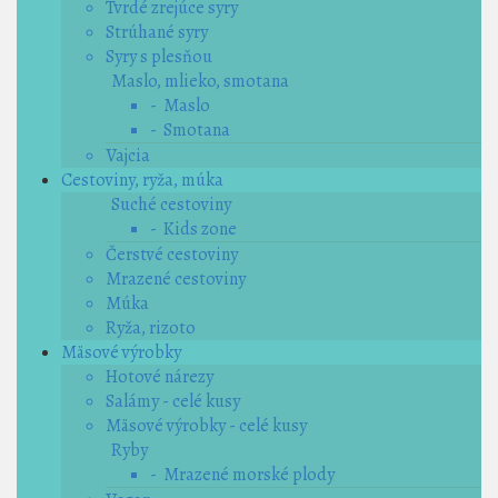
Tvrdé zrejúce syry
Strúhané syry
Syry s plesňou
Maslo, mlieko, smotana
- Maslo
- Smotana
Vajcia
Cestoviny, ryža, múka
Suché cestoviny
- Kids zone
Čerstvé cestoviny
Mrazené cestoviny
Múka
Ryža, rizoto
Mäsové výrobky
Hotové nárezy
Salámy - celé kusy
Mäsové výrobky - celé kusy
Ryby
- Mrazené morské plody