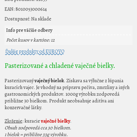
EAN:
8010053000614
Dostupnosť:
Na sklade
Info pre väčšie odbery
Počet kusov v kartóne: 12
Ďalšie produkty od EUROVO
Pasterizované a chladené vaječné bielky.
Pasterizovaný
vaječný bielok
. Získava sa výlučne z lúpania
kuracích vajec. Je vhodný na prípravu pečiva, zmrzliny a iných
gastronomických produktov. 1000g výrobku zodpovedá
približne 30 bielkom. Produkt neobsahuje aditíva ani
konzervačné látky.
Zloženie
: kuracie
vaječné bielky
.
Obsah zodpovedá cca 30 bielkom.
1 bielok = približne 33g výrobku.