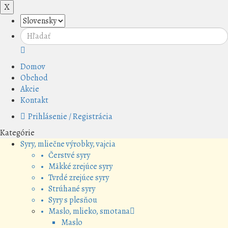
X
Domov
Obchod
Akcie
Kontakt
Prihlásenie / Registrácia
Kategórie
Syry, mliečne výrobky, vajcia
• Čerstvé syry
• Mäkké zrejúce syry
• Tvrdé zrejúce syry
• Strúhané syry
• Syry s plesňou
• Maslo, mlieko, smotana
Maslo