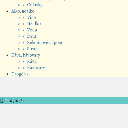
• Cukríky
Alko, nealko
• Víno
• Nealko
• Voda
• Džus
• Zeleninové nápoje
• Sirup
Káva, kávovary
• Káva
• Kávovary
Drogéria
0918 316 281