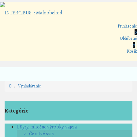
Prihlásenie
0
Obľúbené
0
Košík
Vyhľadávanie
Kategórie
Syry, mliečne výrobky, vajcia
Čerstvé syry