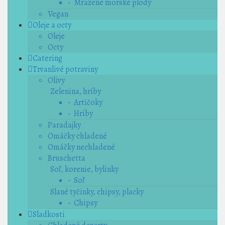
- Mrazené morské plody
Vegan
Oleje a octy
Oleje
Octy
Catering
Trvanlivé potraviny
Olivy
Zelenina, hríby
- Artičoky
- Hríby
Paradajky
Omáčky chladené
Omáčky nechladené
Bruschetta
Soľ, korenie, bylinky
- Soľ
Slané tyčinky, chipsy, placky
- Chipsy
Sladkosti