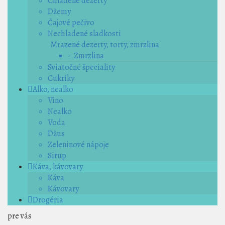
Chladené dezerty
Džemy
Čajové pečivo
Nechladené sladkosti
Mrazené dezerty, torty, zmrzlina
- Zmrzlina
Sviatočné špeciality
Cukríky
Alko, nealko
Víno
Nealko
Voda
Džus
Zeleninové nápoje
Sirup
Káva, kávovary
Káva
Kávovary
Drogéria
pre vás