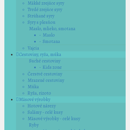
Mäkké zrejúce syry
Tvrdé zrejúce syry
Strúhané syry
Syry s plesňou
Maslo, mlieko, smotana
- Maslo
- Smotana
Vajcia
Cestoviny, ryža, múka
Suché cestoviny
- Kids zone
Čerstvé cestoviny
Mrazené cestoviny
Múka
Ryža, rizoto
Mäsové výrobky
Hotové nárezy
Salámy - celé kusy
Mäsové výrobky - celé kusy
Ryby