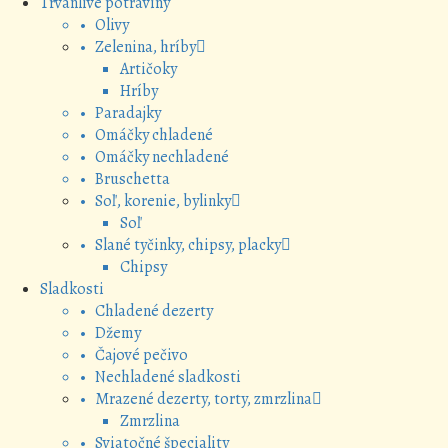
Trvanlivé potraviny
• Olivy
• Zelenina, hríby
Artičoky
Hríby
• Paradajky
• Omáčky chladené
• Omáčky nechladené
• Bruschetta
• Soľ, korenie, bylinky
Soľ
• Slané tyčinky, chipsy, placky
Chipsy
Sladkosti
• Chladené dezerty
• Džemy
• Čajové pečivo
• Nechladené sladkosti
• Mrazené dezerty, torty, zmrzlina
Zmrzlina
• Sviatočné špeciality