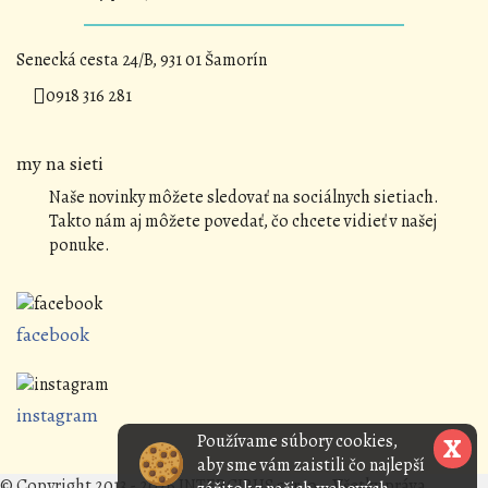
Senecká cesta 24/B, 931 01 Šamorín
0918 316 281
my na sieti
Naše novinky môžete sledovať na sociálnych sietiach.
Takto nám aj môžete povedať, čo chcete vidieť v našej
ponuke.
facebook
instagram
Používame súbory cookies,
X
aby sme vám zaistili čo najlepší
© Copyright 2013 - 2026 INTERCIBUS s. r. o. , Všetky práva