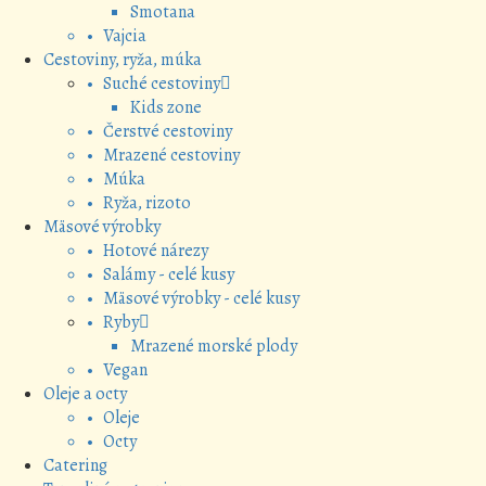
Smotana
• Vajcia
Cestoviny, ryža, múka
• Suché cestoviny
Kids zone
• Čerstvé cestoviny
• Mrazené cestoviny
• Múka
• Ryža, rizoto
Mäsové výrobky
• Hotové nárezy
• Salámy - celé kusy
• Mäsové výrobky - celé kusy
• Ryby
Mrazené morské plody
• Vegan
Oleje a octy
• Oleje
• Octy
Catering