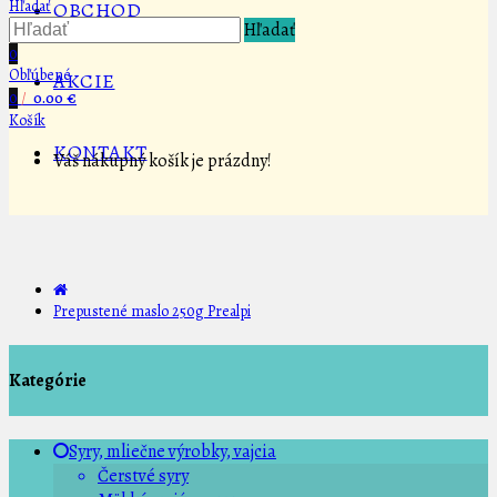
Hľadať
OBCHOD
Hľadať
0
Obľúbené
AKCIE
0
/
0.00 €
Košík
KONTAKT
Váš nákupný košík je prázdny!
Prepustené maslo 250g Prealpi
Kategórie
Syry, mliečne výrobky, vajcia
Čerstvé syry