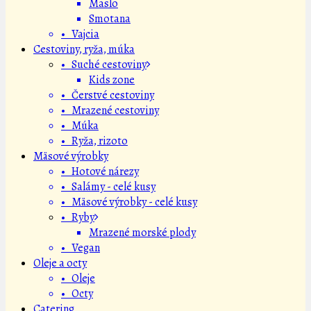
Maslo
Smotana
• Vajcia
Cestoviny, ryža, múka
• Suché cestoviny
Kids zone
• Čerstvé cestoviny
• Mrazené cestoviny
• Múka
• Ryža, rizoto
Mäsové výrobky
• Hotové nárezy
• Salámy - celé kusy
• Mäsové výrobky - celé kusy
• Ryby
Mrazené morské plody
• Vegan
Oleje a octy
• Oleje
• Octy
Catering