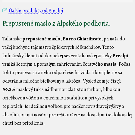
Ďalšie produkty od Prealpi
Prepustené maslo z Alpského podhoria.
Talianske
prepustené maslo, Burro Chiarificato
, prináša do
vašej kuchyne tajomstvo špičkových šéfkuchárov. Tento
kulinársky klenot od ikonickej severotalianskej značky
Prealpi
vzniká šetrným a pomalým zahrievaním čerstvého
masla
. Počas
tohto procesu sa z neho odparí všetka voda a kompletne sa
odstránia mliečne bielkoviny a laktóza. Výsledkom je čistý,
99.8%
maslový tuk s nádhernou zlatistou farbou, hlbokou
orieškovou vôňou a extrémnou stabilitou pri vysokých
teplotách. Je ideálnou voľbou pre nadšencov zdravej výživy a
absolútnou nutnosťou pre reštaurácie na dosiahnutie dokonalej
chuti bez pripálenia.