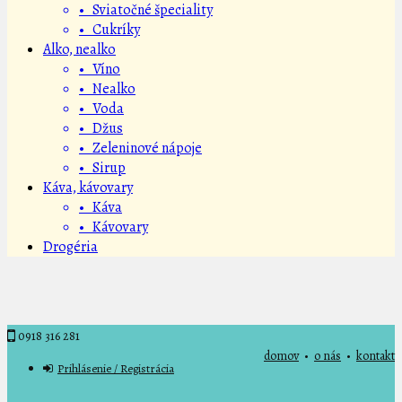
• Sviatočné špeciality
• Cukríky
Alko, nealko
• Víno
• Nealko
• Voda
• Džus
• Zeleninové nápoje
• Sirup
Káva, kávovary
• Káva
• Kávovary
Drogéria
0918 316 281
domov
•
o nás
•
kontakt
Prihlásenie / Registrácia