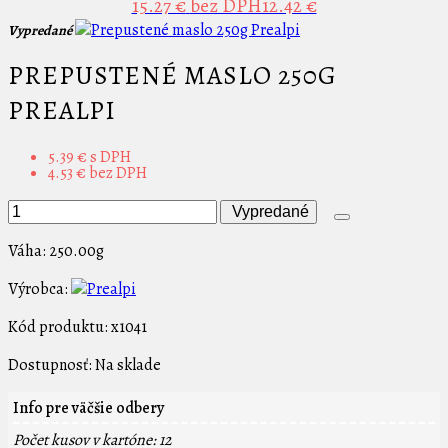
15.27 €
bez DPH12.42 €
Vypredané
PREPUSTENÉ MASLO 250G
PREALPI
5.39 €
s DPH
4.53 €
bez DPH
Vypredané
Váha:
250.00g
Výrobca:
Kód produktu:
x1041
Dostupnosť:
Na sklade
Info pre väčšie odbery
Počet kusov v kartóne: 12