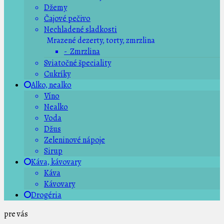
Džemy
Čajové pečivo
Nechladené sladkosti
Mrazené dezerty, torty, zmrzlina
- Zmrzlina
Sviatočné špeciality
Cukríky
Alko, nealko
Víno
Nealko
Voda
Džus
Zeleninové nápoje
Sirup
Káva, kávovary
Káva
Kávovary
Drogéria
pre vás