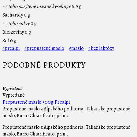
- z toho nasýtené mastné kyseliny
66.9 g
Sacharidy
0 g
- z toho cukry
0 g
Bielkoviny
0 g
Soľ
0 g
#prealpi
#prepustené maslo
#maslo
#bez laktózy
PODOBNÉ PRODUKTY
Vypredané
Vypredané
Prepustené maslo 500g Prealpi
Prepustené maslo z Alpského podhoria. Talianske prepustené
maslo, Burro Chiarificato, prin..
Prepustené maslo z Alpského podhoria. Talianske prepustené
maslo, Burro Chiarificato, prin..