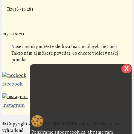
0918 316 281
my na sieti
Naše novinky môžete sledovať na sociálnych sietiach.
Takto nám aj môžete povedať, čo chcete vidieť v našej
ponuke.
X
facebook
instagram
© Copyright 2013 - 2026 INTERCIBUS s. r. o. , Všetky práva
vyhradené
Používame súbory cookies, aby sme vám