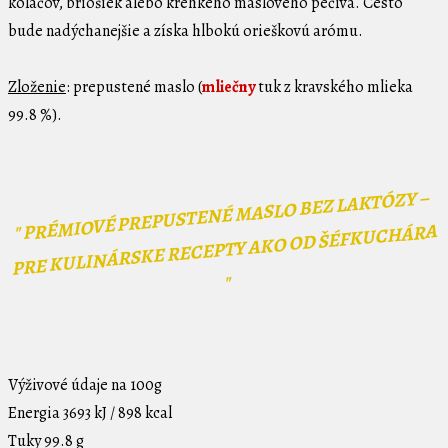
koláčov, briošiek alebo krehkého maslového pečiva. Cesto
bude nadýchanejšie a získa hlbokú orieškovú arómu.
Zloženie
: prepustené maslo (
mliečny
tuk z kravského mlieka
99.8 %).
" PRÉMIOVÉ PREPUSTENÉ MASLO BEZ LAKTÓZY –
PRE KULINÁRSKE RECEPTY AKO OD ŠÉFKUCHÁRA
"
Výživové údaje
na 100g
Energia
3693 kJ / 898 kcal
Tuky
99.8 g