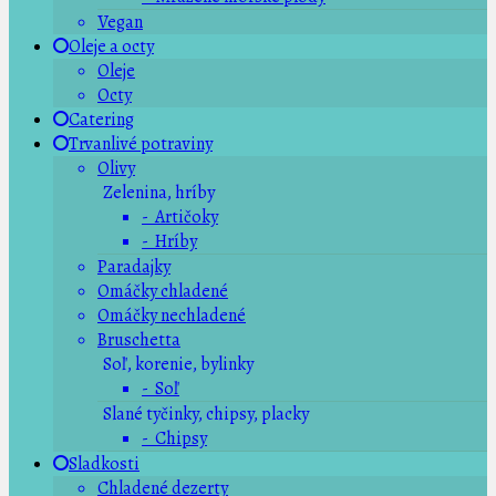
Vegan
Oleje a octy
Oleje
Octy
Catering
Trvanlivé potraviny
Olivy
Zelenina, hríby
- Artičoky
- Hríby
Paradajky
Omáčky chladené
Omáčky nechladené
Bruschetta
Soľ, korenie, bylinky
- Soľ
Slané tyčinky, chipsy, placky
- Chipsy
Sladkosti
Chladené dezerty