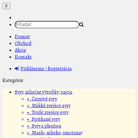
X
Domov
Obchod
Akcie
Kontakt
Prihlásenie / Registrácia
Kategórie
Syry, mliečne výrobky, vajcia
• Čerstvé syry
• Mäkké zrejúce syry
• Tvrdé zrejúce syry
• Strúhané syry
• Syry s plesňou
• Maslo, mlieko, smotana