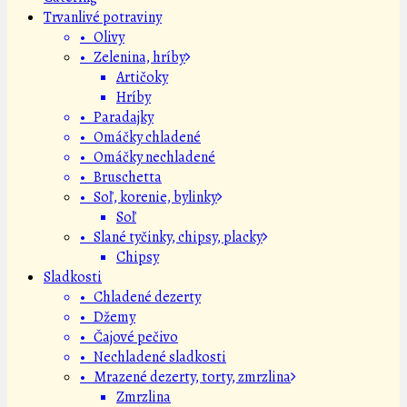
Trvanlivé potraviny
• Olivy
• Zelenina, hríby
Artičoky
Hríby
• Paradajky
• Omáčky chladené
• Omáčky nechladené
• Bruschetta
• Soľ, korenie, bylinky
Soľ
• Slané tyčinky, chipsy, placky
Chipsy
Sladkosti
• Chladené dezerty
• Džemy
• Čajové pečivo
• Nechladené sladkosti
• Mrazené dezerty, torty, zmrzlina
Zmrzlina