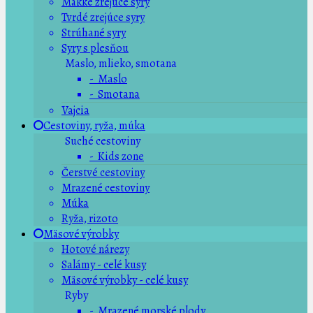
Mäkké zrejúce syry
Tvrdé zrejúce syry
Strúhané syry
Syry s plesňou
Maslo, mlieko, smotana
- Maslo
- Smotana
Vajcia
Cestoviny, ryža, múka
Suché cestoviny
- Kids zone
Čerstvé cestoviny
Mrazené cestoviny
Múka
Ryža, rizoto
Mäsové výrobky
Hotové nárezy
Salámy - celé kusy
Mäsové výrobky - celé kusy
Ryby
- Mrazené morské plody