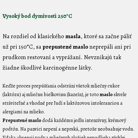
Vysoký bod dymivosti 250°C
Na rozdiel od klasického
masla
, ktoré sa začne páliť
už pri 150°C, sa
prepustené maslo
neprepáli ani pri
prudkom restovaní a vyprážaní. Nevznikajú tak
žiadne škodlivé karcinogénne látky.
Keďže proces prepúšťania odstráni všetok mliečny cukor
(laktózu) aj mliečnu bielkovinu (kazeín), je toto
maslo
skvele
stráviteľné a vhodné pre ľudí s laktózovou intoleranciou a
alergiami na mlieko.
Prepustené maslo
dodá každému jedlu intenzívny, krémový
podtón. Na panvici nepení a neprská, pretože neobsahuje vodu.
Vďaka absencii vody a mliečnych zložiek nepodlieha rýchlej